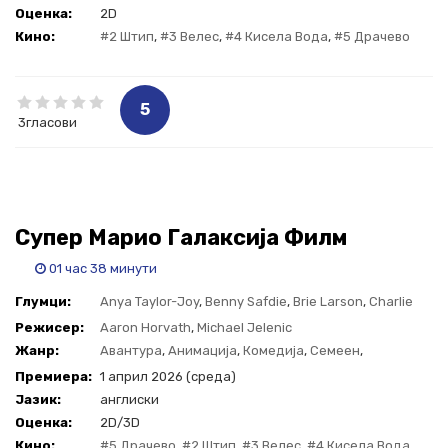
Оценка:
2D
Кино:
#2 Штип
,
#3 Велес
,
#4 Кисела Вода
,
#5 Драчево
5
3гласови
Супер Марио Галаксија Филм
01 час 38 минути
Глумци:
Anya Taylor-Joy
,
Benny Safdie
,
Brie Larson
,
Charlie
Day
,
Chris Pratt
,
Jack Black
,
Keegan-Michael Key
,
Kevin Michael
Режисер:
Aaron Horvath
,
Michael Jelenic
Richardson
Жанр:
Авантура
,
Анимација
,
Комедија
,
Семеен
,
Фантастика
Премиера:
1 април 2026 (среда)
Јазик:
англиски
Оценка:
2D/3D
Кино:
#5 Драчево
,
#2 Штип
,
#3 Велес
,
#4 Кисела Вода