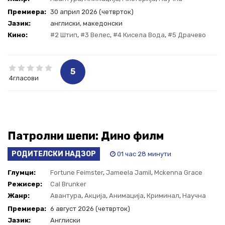
фантастика
,
Фантастика
Премиера:
30 април 2026 (четврток)
Јазик:
англиски, македонски
Кино:
#2 Штип
,
#3 Велес
,
#4 Кисела Вода
,
#5 Драчево
5
4гласови
Патролни шепи: Дино филм
РОДИТЕЛСКИ НАДЗОР
01 час 28 минути
Глумци:
Fortune Feimster
,
Jameela Jamil
,
Mckenna Grace
Режисер:
Cal Brunker
Жанр:
Авантура
,
Акција
,
Анимација
,
Криминал
,
Научна
фантастика
,
Семеен
Премиера:
6 август 2026 (четврток)
Јазик:
Aнглиски