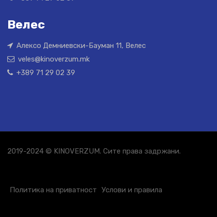
Велес
Алексо Демниевски-Бауман 11, Велес
veles@kinoverzum.mk
+389 71 29 02 39
2019-2024 © KINOVERZUM. Сите права задржани.
Политика на приватност
Услови и правила