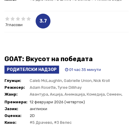
3.7
7гласови
GOAT: Вкусот на победата
РОДИТЕЛСКИ НАДЗОР
01 час 35 минути
Глумци:
Caleb McLaughlin
,
Gabrielle Union
,
Nick Kroll
Режисер:
Adam Rosette
,
Tyree Dillihay
Жанр:
Авантура
,
Акција
,
Анимација
,
Комедија
,
Семеен
,
Спорт
Премиера:
12 февруари 2026 (четврток)
Јазик:
англиски
Оценка:
2D
Кино:
#5 Драчево
,
#3 Велес