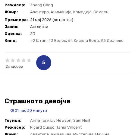
Gang
Режисер:
Zhang Gang
Жанр:
Авантура
,
Анимација
,
Комедија
,
Семеен
,
Фантастика
Премиера:
21 мај 2026 (четврток)
Јазик:
Aнглиски
Оценка:
2D
Кино:
#2 Штип
,
#3 Велес
,
#4 Кисела Вода
,
#5 Драчево
5
2гласови
Страшното девојче
01 час 30 минути
Глумци:
Anna Torv
,
Liv Hewson
,
Sam Neill
Режисер:
Ricard Cussó
,
Tania Vincent
Жанр:
Авантура
,
Анимација
,
Мистерија
,
Научна