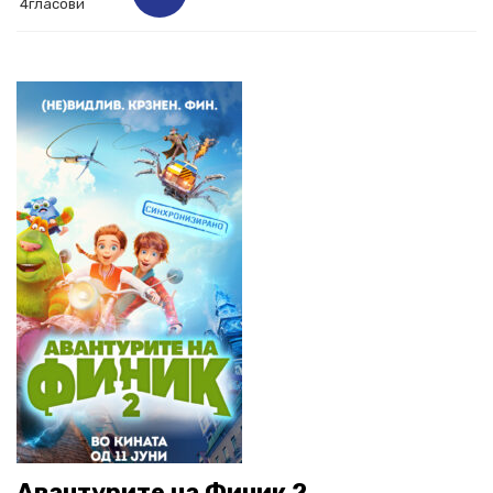
4гласови
Авантурите на Финик 2