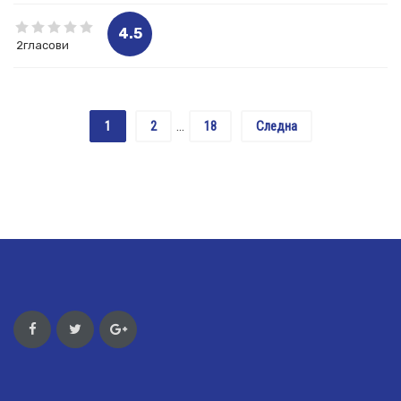
4.5
2гласови
1
2
18
Следна
…