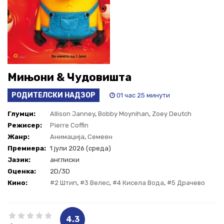
Мињони & Чудовишта
РОДИТЕЛСКИ НАДЗОР
01 час 25 минути
Глумци:
Allison Janney
,
Bobby Moynihan
,
Zoey Deutch
Режисер:
Pierre Coffin
Жанр:
Анимација
,
Семеен
Премиера:
1 јули 2026 (среда)
Јазик:
англиски
Оценка:
2D/3D
Кино:
#2 Штип
,
#3 Велес
,
#4 Кисела Вода
,
#5 Драчево
4.3