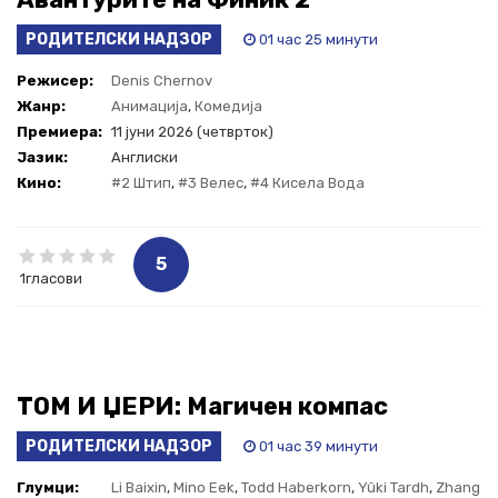
РОДИТЕЛСКИ НАДЗОР
01 час 25 минути
Режисер:
Denis Chernov
Жанр:
Анимација
,
Комедија
Премиера:
11 јуни 2026 (четврток)
Јазик:
Aнглиски
Кино:
#2 Штип
,
#3 Велес
,
#4 Кисела Вода
5
1гласови
ТОМ И ЏЕРИ: Магичен компас
РОДИТЕЛСКИ НАДЗОР
01 час 39 минути
Глумци:
Li Baixin
,
Mino Eek
,
Todd Haberkorn
,
Yûki Tardh
,
Zhang