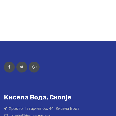
Кисела Вода, Скопје
Христо Татарчев бр. 44, Кисела Вода
skopje@kinoverzum.mk