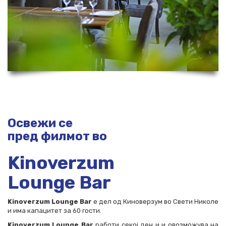
Освежи се
пред филмот во
Kinoverzum
Lounge Bar
Kinoverzum Lounge Bar
е дел од Киноверзум во Свети Николе
и има капацитет за 60 гости.
Kinoverzum Lounge Bar
работи секој ден и и овозможува на