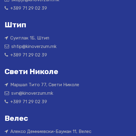
+389 71 29 02 39
Штип
Суитлак 1Б, Штип
shtip@kinoverzum.mk
+389 71 29 02 39
Свети Николе
Маршал Тито 77, Свети Николе
svn@kinoverzum.mk
+389 71 29 02 39
Велес
Алексо Демниевски-Бауман 11, Велес