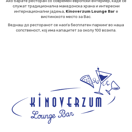
Ако барате ресторан со современ европски ентериер, каде се
служат традиционална македонска храна и интересни
интернационални јадења,
Kinoverzum Lounge Bar
е
вистинското место за Вас.
Веднаш до ресторанот се наоѓа бесплатен паркинг во наша
сопственост, кој има капацитет за околу 100 возила.