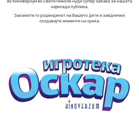
во Киноверзум во Свети Николе нуди супер забава за нашата
најмлада публика.
Закажете го роденденот на Вашето дете и заеднички
создавајте моменти на среќа.