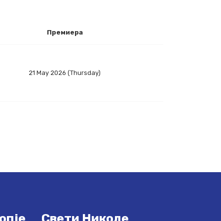
Премиера
21 May 2026 (Thursday)
опје
Свети Николе