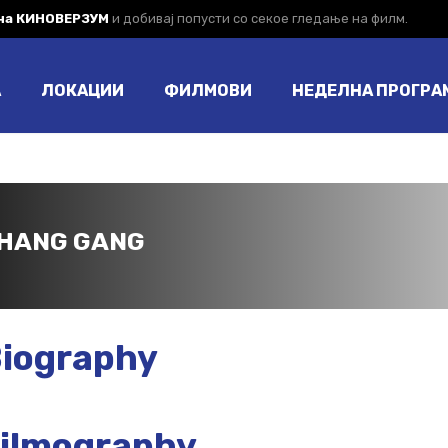
 на КИНОВЕРЗУМ
и добивај попусти со секое гледање на филм.
А
ЛОКАЦИИ
ФИЛМОВИ
НЕДЕЛНА ПРОГРА
HANG GANG
iography
ilmography