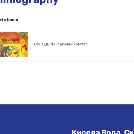
vie Name
ТОМ И ЏЕРИ: Магичен компас
Кисела Вода, Ск