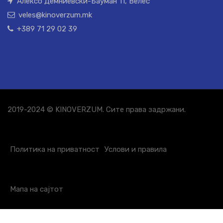
Алексо Демниевски-Бауман 11, Велес
veles@kinoverzum.mk
+389 71 29 02 39
2019-2024 © KINOVERZUM. Сите права задржани.
Политика на приватност
Услови и правила
Мапа на сајтот