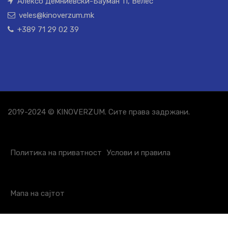
Алексо Демниевски-Бауман 11, Велес
veles@kinoverzum.mk
+389 71 29 02 39
2019-2024 © KINOVERZUM. Сите права задржани.
Политика на приватност
Услови и правила
Мапа на сајтот