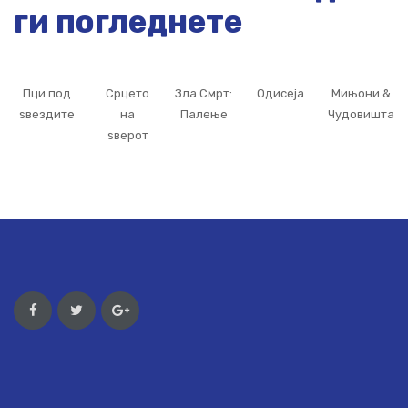
ги погледнете
Пци под
Срцето
Зла Смрт:
Одисеја
Мињони &
ѕвездите
на
Палење
Чудовишта
ѕверот