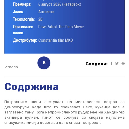
Премиера:
6 август 2026 (четврток)
Јазик:
Aнглиски
Технологија:
2D
Оригинален
Paw Patrol: The Dino Movie
назив:
Дистрибутер:
Constantin film MKD
5
Сподели:
3гласа
Содржина
Патролните шепи слетуваат на мистериозен остров со
диносауруси, каде што го среќаваат Рекс, кученце кое е
заглавено таму. Кога непромисленото рударење на Хамдингер
активира вулкан, тимот се соочува со својата најголема
спасувачка мисија досега за да го спасат островот.