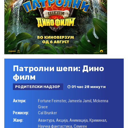
Патролни шепи: Дино
филм
РОДИТЕЛСКИ НАДЗОР
01 час 28 минути
Актери:
Fortune Feimster
,
Jameela Jamil
,
Mckenna
Grace
Режисер:
Cal Brunker
Жанр:
Авантура
,
Акција
,
Анимација
,
Криминал
,
Научна фантастика
,
Семеен