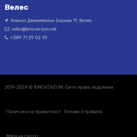
Велес
Алексо Демниевски-Бауман 11, Велес
veles@kinoverzum.mk
+389 71 29 02 39
2019-2024 © KINOVERZUM. Сите права задржани.
Политика на приватност
Услови и правила
Мапа на сајтот