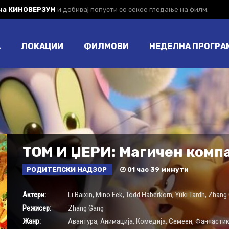
 на КИНОВЕРЗУМ
и добивај попусти со секое гледање на филм.
А
ЛОКАЦИИ
ФИЛМОВИ
НЕДЕЛНА ПРОГРА
ТОМ И ЏЕРИ: Магичен комп
РОДИТЕЛСКИ НАДЗОР
01 час 39 минути
Актери:
Li Baixin
,
Mino Eek
,
Todd Haberkorn
,
Yûki Tardh
,
Zhang
Режисер:
Zhang Gang
Жанр:
Авантура
,
Анимација
,
Комедија
,
Семеен
,
Фантасти