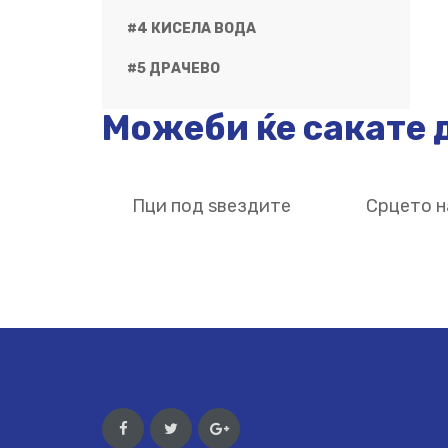
#4 КИСЕЛА ВОДА
#5 ДРАЧЕВО
Можеби ќе сакате д
Пци под ѕвездите
Срцето н