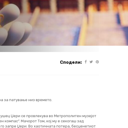
Сподели:
а за патување низ времето.
лушец Џери се провлекува во Метрополитен музејот
 компас“. Мачорот Том, кој му е секогаш зад
а го запре Џери. Во хаотичната потера, бесценетиот