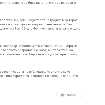
мето – директно во блескав, златен град во древна
оволство на Џери. Владетелот на градот, Мајсторот
ата ароганција, поставува црвен тепих за Том,
данот на Том. Сè што Феникс навистина сака е да го
н господар на подземјето, Стаорецот Џин. Играјќи
а го саботира градот. Но, кога Џинот ги открива
ом во мачкина супа, Џери ќе мора да избере помеѓу
азвесели срцата на публиката, ќе видиме како
о – или барем е така додека не започне следната
1 видео