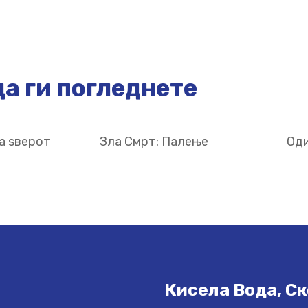
а ги погледнете
а ѕверот
Зла Смрт: Палење
Оди
Кисела Вода, Ск