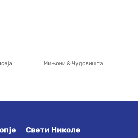
сеја
Мињони & Чудовишта
опје
Свети Николе