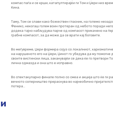
компас паѓа и се крши, катапултирајќи ги Том и Џери низ вре
Кина.
Таму, Том се слави како божествен гласник, на големо незад
Феникс, некогаш голем воин протеран од небото поради негов
додека тајно набљудува парче од компасот прикачено на ѓер
грабне компасот, за да може да се врати кај боговите.
Во меѓувреме, Џери формира сојуз со локалниот, харизматиче
на нарушеното его на Џери, Џинот го убедува да му помогне д
своите вистински лица, заканувајќи се дека ќе го претвори Т
лична одмазда и она што е исправно.
Во спектакуларно финале полно со смеа и акција што ќе ги р
вечното соперништво прераснува во најнеобично пријателств
потера…
ии