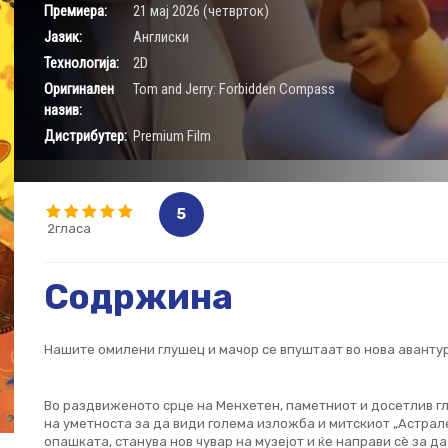
Премиера:
21 мај 2026 (четврток)
Јазик:
Aнглиски
Технологија:
2D
Оригинален
Tom and Jerry: Forbidden Compass
назив:
Дистрибутер:
Premium Film
5
2гласа
Содржина
Нашите омилени глушец и мачор се впуштаат во нова авантур
Во раздвиженото срце на Менхетен, паметниот и досетлив г
на уметноста за да види голема изложба и митскиот „Астрален
опашката, станува нов чувар на музејот и ќе направи сè за д