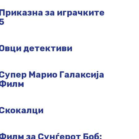
Приказна за играчките
5
Овци детективи
Супер Марио Галаксија
Филм
Скокалци
Филм за Сунѓерот Боб: