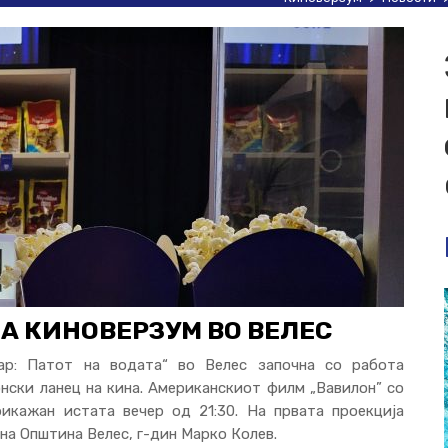
А КИНОВЕРЗУМ ВО ВЕЛЕС
ар: Патот на водата“ во Велес започна со работа
нски ланец на кина. Американскиот филм „Вавилон” со
кажан истата вечер од 21:30. На првата проекција
на Општина Велес, г-дин Марко Колев.