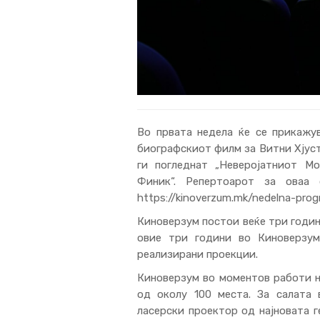
Во првата недела ќе се прикажув
биографскиот филм за Витни Хјуст
ги погледнат „Неверојатниот Мо
Финик“. Репертоарот за оваа
https://kinoverzum.mk/nedelna-pro
Киноверзум постои веќе три годин
овие три години во Киноверзу
реализирани проекции.
Киноверзум во моментов работи н
од околу 100 места. За салата
ласерски проектор од најновата г