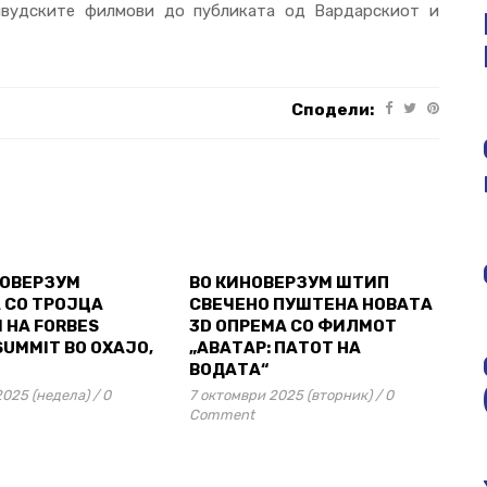
ивудските филмови до публиката од Вардарскиот и
Сподели:
НОВЕРЗУМ
ВО КИНОВЕРЗУМ ШТИП
 СО ТРОЈЦА
СВЕЧЕНО ПУШТЕНА НОВАТА
 НА FORBES
3D ОПРЕМА СО ФИЛМОТ
SUMMIT ВО ОХАЈО,
„АВАТАР: ПАТОТ НА
ВОДАТА“
2025 (недела)
/
0
7 октомври 2025 (вторник)
/
0
Comment