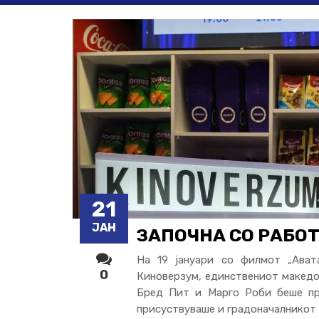
21
ЈАН
ЗАПОЧНА СО РАБОТ
На 19 јануари со филмот „Ават
0
Киноверзум, единствениот македо
Бред Пит и Марго Роби беше при
присуствуваше и градоначалникот 