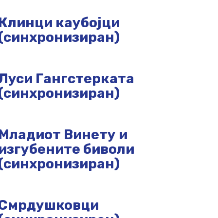
Клинци каубојци
(синхронизиран)
Луси Гангстерката
(синхронизиран)
Младиот Винету и
изгубените биволи
(синхронизиран)
Смрдушковци