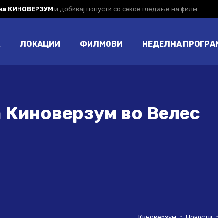
 на КИНОВЕРЗУМ
и добивај попусти со секое гледање на филм.
А
ЛОКАЦИИ
ФИЛМОВИ
НЕДЕЛНА ПРОГРА
а Киноверзум во Велес
Киноверзум
>
Новости