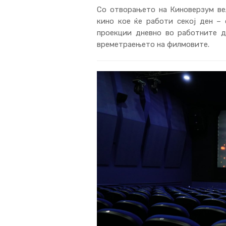
Со отворањето на Киноверзум ве
кино кое ќе работи секој ден – 
проекции дневно во работните д
времетраењето на филмовите.