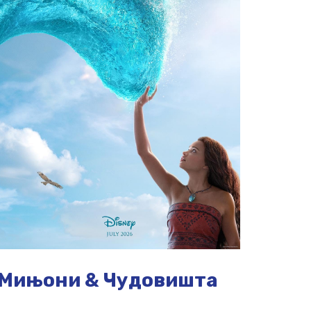
Мињони & Чудовишта