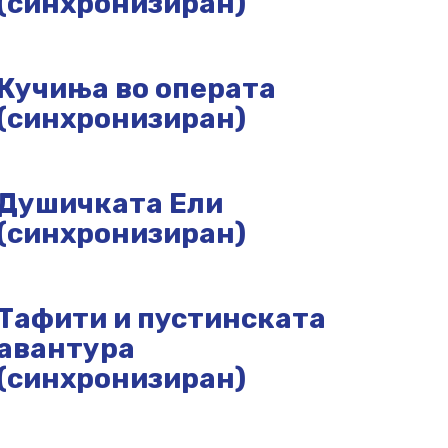
(синхронизиран)
Кучиња во операта
(синхронизиран)
Душичката Ели
(синхронизиран)
Тафити и пустинската
авантура
(синхронизиран)