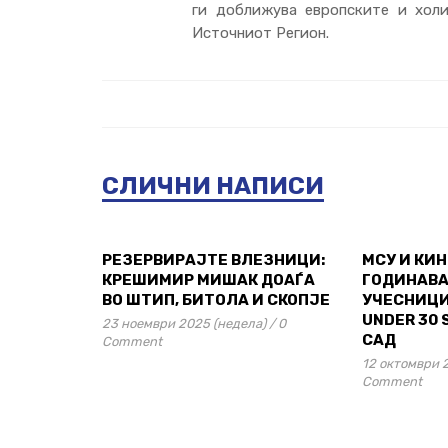
ги доближува европските и хол
Источниот Регион.
СЛИЧНИ НАПИСИ
РЕЗЕРВИРАЈТЕ ВЛЕЗНИЦИ:
МСУ И КИ
КРЕШИМИР МИШАК ДОАЃА
ГОДИНАВА
ВО ШТИП, БИТОЛА И СКОПЈЕ
УЧЕСНИЦИ
UNDER 30 
23 ноември 2025 (недела)
/
0
САД
Comment
12 октомври 
Comment