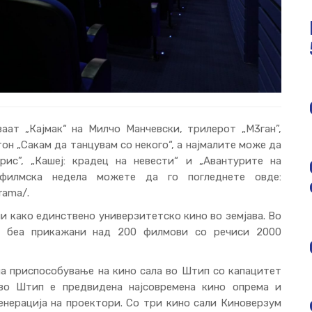
аат „Кајмак“ на Милчо Манчевски, трилерот „М3ган”,
он „Сакам да танцувам со некого“, а најмалите може да
рис”, „Кашеј: крадец на невести“ и „Авантурите на
 филмска недела можете да го погледнете овде:
grama/
.
и како единствено универзитетско кино во земјава. Во
м беа прикажани над 200 филмови со речиси 2000
а приспособување на кино сала во Штип со капацитет
 во Штип е предвидена најсовремена кино опрема и
енерација на проектори. Со три кино сали Киноверзум