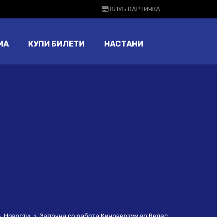
КЛУБ КАРТИЧКА
МА
КУПИ БИЛЕТИ
НАСТАНИ
>
Новости
>
Започна со работа Киноверзум во Велес