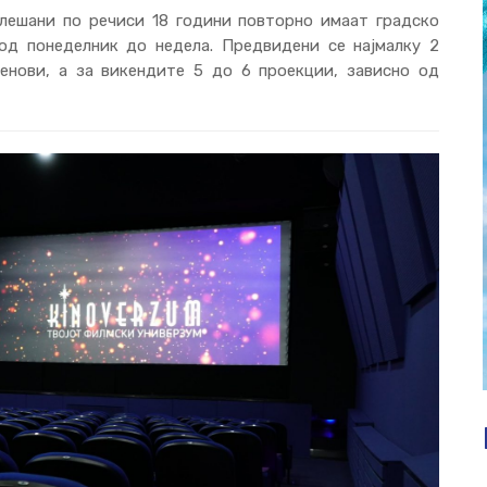
лешани по речиси 18 години повторно имаат градско
од понеделник до недела. Предвидени се најмалку 2
енови, а за викендите 5 до 6 проекции, зависно од