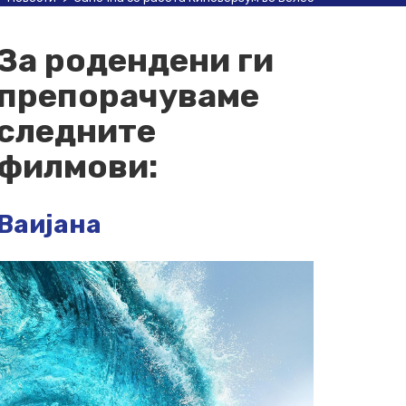
За родендени ги
препорачуваме
следните
филмови:
Ваијана