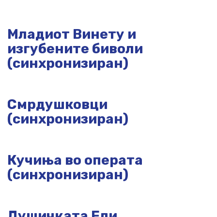
Младиот Винету и
изгубените биволи
(синхронизиран)
Смрдушковци
(синхронизиран)
Кучиња во операта
(синхронизиран)
Душичката Ели