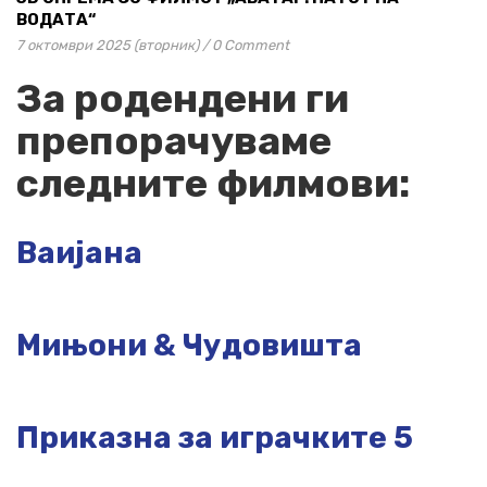
ВОДАТА“
7 октомври 2025 (вторник)
/
0 Comment
За родендени ги
препорачуваме
следните филмови:
Ваијана
Мињони & Чудовишта
Приказна за играчките 5