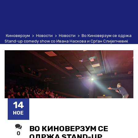
Киноверзум
>
Новости
>
Новости
>
Во Киноверзум се одржа
Stand-up comedy show со Ивана Наскова и Срѓан Слијепчевиќ
14
НОЕ
ВО КИНОВЕРЗУМ СЕ
0
ОДРЖА STAND-UP