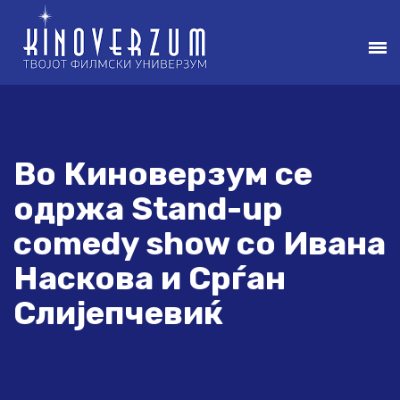
Во Киноверзум се
одржа Stand-up
comedy show со Ивана
Наскова и Срѓан
Слијепчевиќ