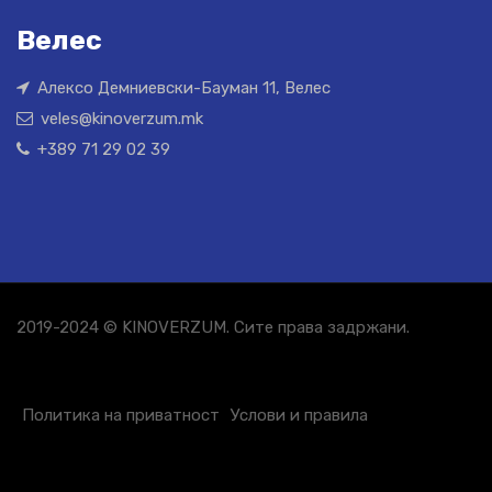
Велес
Алексо Демниевски-Бауман 11, Велес
veles@kinoverzum.mk
+389 71 29 02 39
2019-2024 © KINOVERZUM. Сите права задржани.
Политика на приватност
Услови и правила