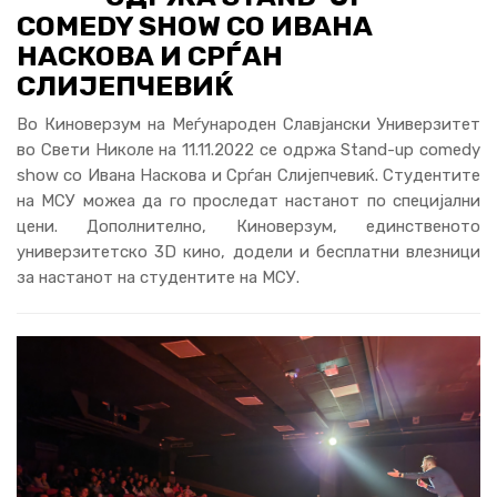
COMEDY SHOW СО ИВАНА
НАСКОВА И СРЃАН
СЛИЈЕПЧЕВИЌ
Во Киноверзум на Меѓународен Славјански Универзитет
во Свети Николе на 11.11.2022 се одржа Stand-up comedy
show со Ивана Наскова и Срѓан Слијепчевиќ. Студентите
на МСУ можеа да го проследат настанот по специјални
цени. Дополнително, Киноверзум, единственото
универзитетско 3D кино, додели и бесплатни влезници
за настанот на студентите на МСУ.