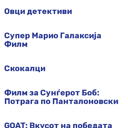
Овци детективи
Супер Марио Галаксија
Филм
Скокалци
Филм за Сунѓерот Боб:
Потрага по Панталоновски
GOAT: Вкусот на победата