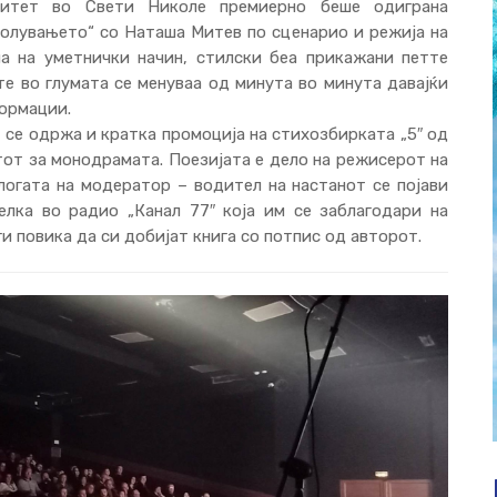
рзитет во Свети Николе премиерно беше одиграна
олувањето“ со Наташа Митев по сценарио и режија на
а на уметнички начин, стилски беа прикажани петте
е во глумата се менуваа од минута во минута давајќи
ормации.
се одржа и кратка промоција на стихозбирката „5″ од
стот за монодрамата. Поезијата е дело на режисерот на
логата на модератор – водител на настанот се појави
елка во радио „Канал 77″ која им се заблагодари на
и повика да си добијат книга со потпис од авторот.