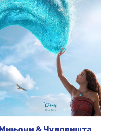
Мињони & Чудовишта