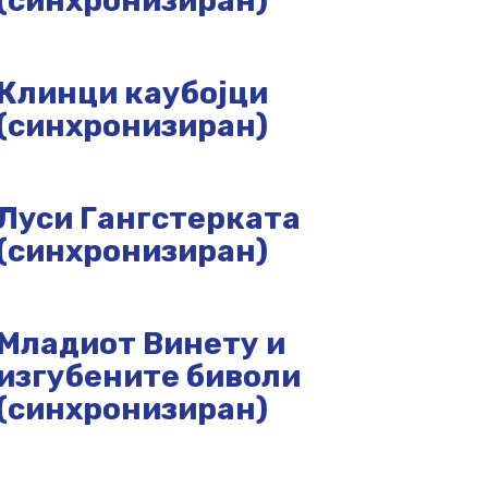
(синхронизиран)
Клинци каубојци
(синхронизиран)
Луси Гангстерката
(синхронизиран)
Младиот Винету и
изгубените биволи
(синхронизиран)