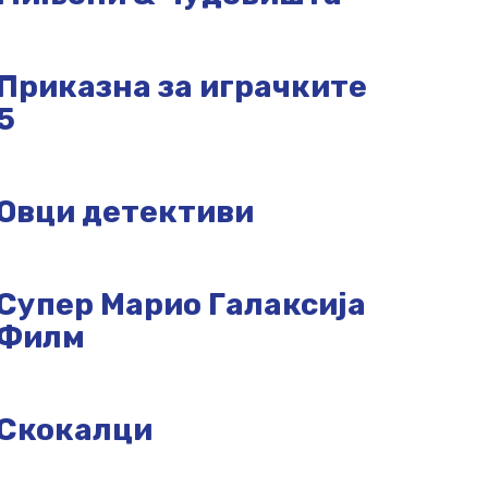
Приказна за играчките
5
Овци детективи
Супер Марио Галаксија
Филм
Скокалци