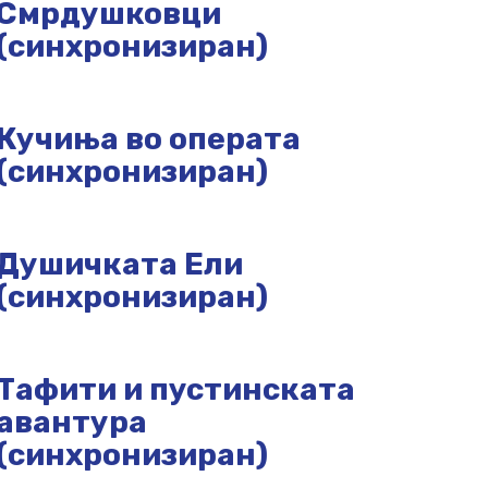
Смрдушковци
(синхронизиран)
Кучиња во операта
(синхронизиран)
Душичката Ели
(синхронизиран)
Тафити и пустинската
авантура
(синхронизиран)