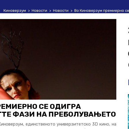
Киноверзум
>
Новости
>
Новости
>
Во Киноверзум премиерно с
РЕМИЕРНО СЕ ОДИГРА
ТЕ ФАЗИ НА ПРЕБОЛУВАЊЕТО
Киноверзум, единственото универзитетско 3D кино, на