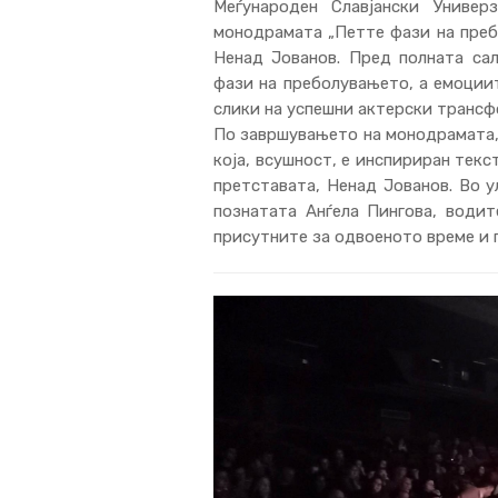
Меѓународен Славјански Униве
монодрамата „Петте фази на преб
Ненад Јованов. Пред полната сал
фази на преболувањето, а емоциит
слики на успешни актерски трансф
По завршувањето на монодрамата, 
која, всушност, е инспириран тек
претставата, Ненад Јованов. Во у
познатата Анѓела Пингова, водит
присутните за одвоеното време и г