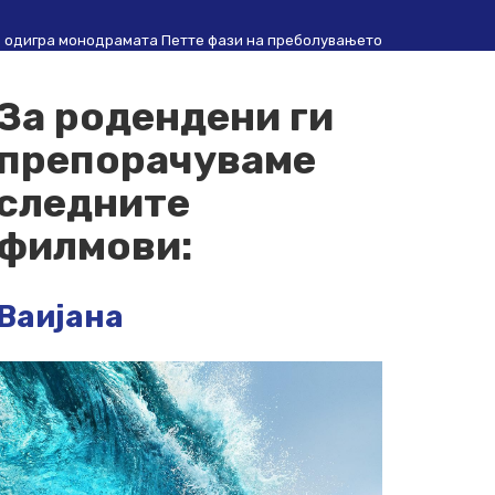
е одигра монодрамата Петте фази на преболувањето
За родендени ги
препорачуваме
следните
филмови:
Ваијана