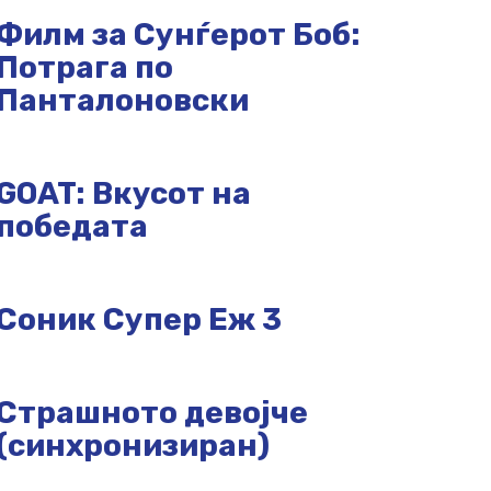
Филм за Сунѓерот Боб:
Потрага по
Панталоновски
GOAT: Вкусот на
победата
Соник Супер Еж 3
Страшното девојче
(синхронизиран)