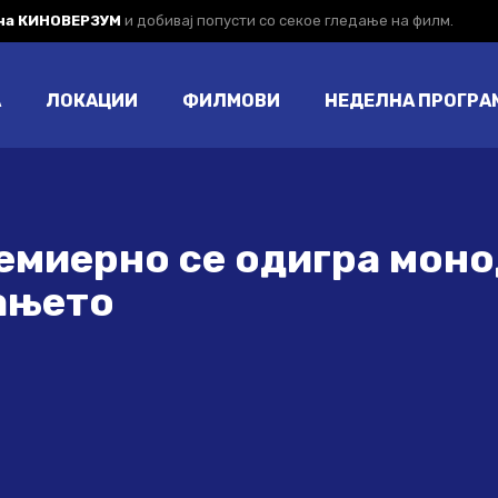
 на КИНОВЕРЗУМ
и добивај попусти со секое гледање на филм.
А
ЛОКАЦИИ
ФИЛМОВИ
НЕДЕЛНА ПРОГРА
емиерно се одигра мон
ањето