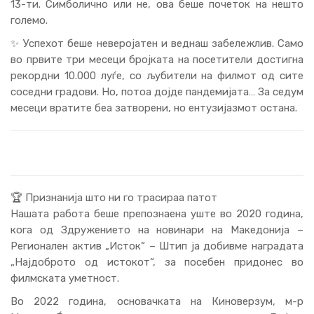
13-ти. Симболично или не, ова беше почеток на нешто
големо.
✨ Успехот беше неверојатен и веднаш забележлив. Само
во првите три месеци бројката на посетители достигна
рекордни 10.000 луѓе, со љубители на филмот од сите
соседни градови. Но, потоа дојде пандемијата… За седум
месеци вратите беа затворени, но ентузијазмот остана.
🏆 Признанија што ни го трасираа патот
Нашата работа беше препознаена уште во 2020 година,
кога од Здружението на новинари на Македонија –
Регионален актив „Исток“ – Штип ја добивме наградата
„Најдоброто од истокот“, за посебен придонес во
филмската уметност.
Во 2022 година, основачката на Киноверзум, м-р