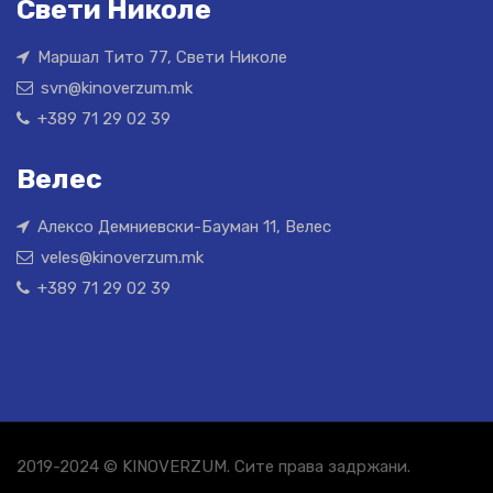
Свети Николе
Маршал Тито 77, Свети Николе
svn@kinoverzum.mk
+389 71 29 02 39
Велес
Алексо Демниевски-Бауман 11, Велес
veles@kinoverzum.mk
+389 71 29 02 39
2019-2024 © KINOVERZUM. Сите права задржани.