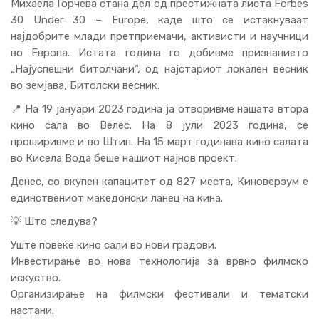
Михаела Ѓорчева стана дел од престижната листа Forbes
30 Under 30 – Europe, каде што се истакнуваат
најдобрите млади претприемачи, активисти и научници
во Европа. Истата година го добивме признанието
„Најуспешни битолчани“, од најстариот локален весник
во земјава, Битолски весник.
📍 На 19 јануари 2023 година ја отворивме нашата втора
кино сала во Велес. На 8 јули 2023 година, се
проширивме и во Штип. На 15 март годинава кино салата
во Кисела Вода беше нашиот најнов проект.
Денес, со вкупен капацитет од 827 места, Киноверзум е
единствениот македонски ланец на кина.
💡 Што следува?
Уште повеќе кино сали во нови градови.
Инвестирање во нова технологија за врвно филмско
искуство.
Организирање на филмски фестивали и тематски
настани.