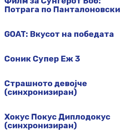
Филм за Сунѓерот Боб:
Потрага по Панталоновски
GOAT: Вкусот на победата
Соник Супер Еж 3
Страшното девојче
(синхронизиран)
Хокус Покус Диплодокус
(синхронизиран)