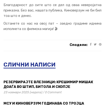
Благодарност до сите што се дел од оваа неверојатна
приказна. Без вас, нашата публика, Киноверзум не би бил
тоа што е денес.
Останете со нас на овој пат – заедно градиме иднина
исполнета со филмска магија! 🎬
Сподели:
СЛИЧНИ НАПИСИ
РЕЗЕРВИРАЈТЕ ВЛЕЗНИЦИ: КРЕШИМИР МИШАК
ДОАЃА ВО ШТИП, БИТОЛА И СКОПЈЕ
23 ноември 2025 (недела)
/
0 Comment
МСУ И КИНОВЕРЗУМ ГОДИНАВА СО ТРОЈЦА