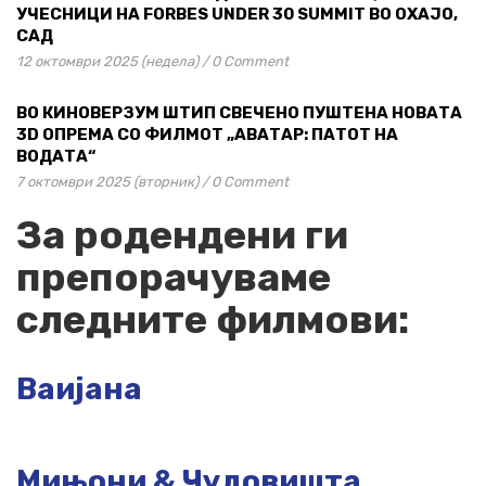
УЧЕСНИЦИ НА FORBES UNDER 30 SUMMIT ВО ОХАЈО,
САД
12 октомври 2025 (недела)
/
0 Comment
ВО КИНОВЕРЗУМ ШТИП СВЕЧЕНО ПУШТЕНА НОВАТА
3D ОПРЕМА СО ФИЛМОТ „АВАТАР: ПАТОТ НА
ВОДАТА“
7 октомври 2025 (вторник)
/
0 Comment
За родендени ги
препорачуваме
следните филмови:
Ваијана
Мињони & Чудовишта