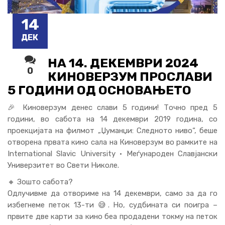
14
ДЕК
НА 14. ДЕКЕМВРИ 2024
0
КИНОВЕРЗУМ ПРОСЛАВИ
5 ГОДИНИ ОД ОСНОВАЊЕТО
🎉 Киноверзум денес слави 5 години! Точно пред 5
години, во сабота на 14 декември 2019 година, со
проекцијата на филмот „Џуманџи: Следното ниво“, беше
отворена првата кино сала на Киноверзум во рамките на
International Slavic University • Меѓународен Славјански
Универзитет во Свети Николе.
🔸 Зошто сабота?
Одлучивме да отвориме на 14 декември, само за да го
избегнеме петок 13-ти 😅. Но, судбината си поигра –
првите две карти за кино беа продадени токму на петок