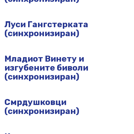
Луси Гангстерката
(синхронизиран)
Младиот Винету и
изгубените биволи
(синхронизиран)
Смрдушковци
(синхронизиран)