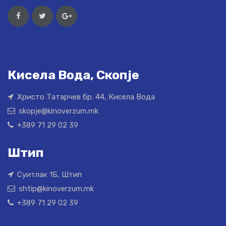
Кисела Вода, Скопје
Христо Татарчев бр. 44, Кисела Вода
skopje@kinoverzum.mk
+389 71 29 02 39
Штип
Суитлак 1Б, Штип
shtip@kinoverzum.mk
+389 71 29 02 39