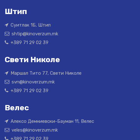
Штип
Суитлак 1Б, Штип
shtip@kinoverzum.mk
+389 71 29 02 39
Свети Николе
Маршал Тито 77, Свети Николе
svn@kinoverzum.mk
+389 71 29 02 39
Велес
Алексо Демниевски-Бауман 11, Велес
veles@kinoverzum.mk
+389 71 29 02 39