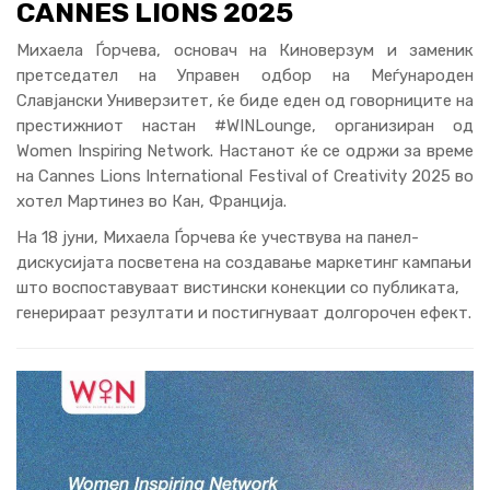
CANNES LIONS 2025
Михаела Ѓорчева, основач на Киноверзум и заменик
претседател на Управен одбор на Меѓународен
Славјански Универзитет, ќе биде еден од говорниците на
престижниот настан #WINLounge, организиран од
Women Inspiring Network. Настанот ќе се одржи за време
на Cannes Lions International Festival of Creativity 2025 во
хотел Мартинез во Кан, Франција.
На 18 јуни, Михаела Ѓорчева ќе учествува на панел-
дискусијата посветена на создавање маркетинг кампањи
што воспоставуваат вистински конекции со публиката,
генерираат резултати и постигнуваат долгорочен ефект.