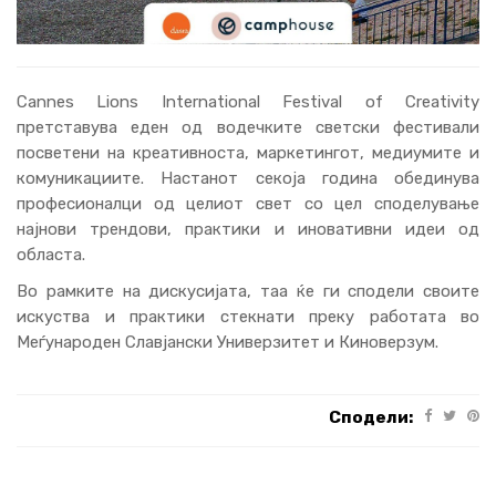
Cannes Lions International Festival of Creativity
претставува еден од водечките светски фестивали
посветени на креативноста, маркетингот, медиумите и
комуникациите. Настанот секоја година обединува
професионалци од целиот свет со цел споделување
најнови трендови, практики и иновативни идеи од
областа.
Во рамките на дискусијата, таа ќе ги сподели своите
искуства и практики стекнати преку работата во
Меѓународен Славјански Универзитет и Киноверзум.
Сподели: