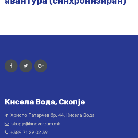
авантура (синхронизиран)
Кисела Вода, Скопје
Христо Татарчев бр. 44, Кисела Вода
skopje@kinoverzum.mk
+389 71 29 02 39