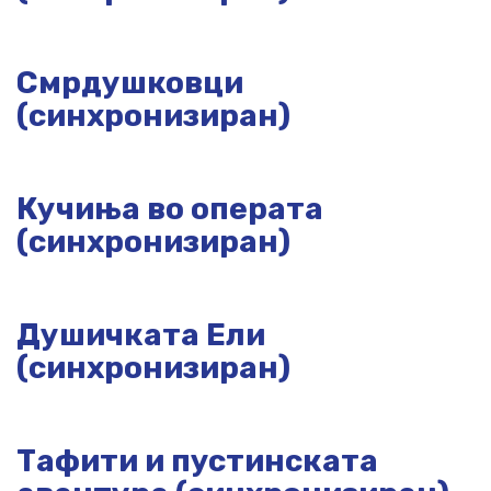
Смрдушковци
(синхронизиран)
Кучиња во операта
(синхронизиран)
Душичката Ели
(синхронизиран)
Тафити и пустинската