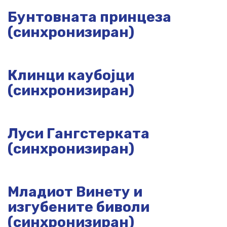
Бунтовната принцеза
(синхронизиран)
Клинци каубојци
(синхронизиран)
Луси Гангстерката
(синхронизиран)
Младиот Винету и
изгубените биволи
(синхронизиран)