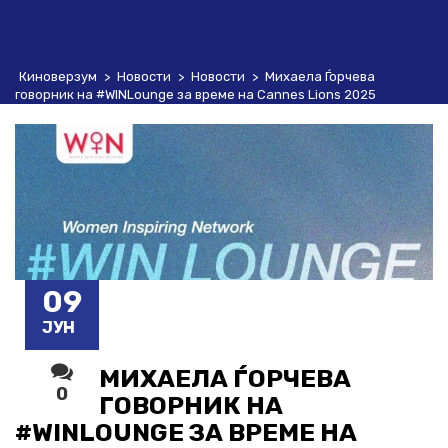
Киноверзум
>
Новости
>
Новости
>
Михаела Ѓорчева
говорник на #WINLounge за време на Cannes Lions 2025
09
ЈУН
МИХАЕЛА ЃОРЧЕВА
0
ГОВОРНИК НА
#WINLOUNGE ЗА ВРЕМЕ НА