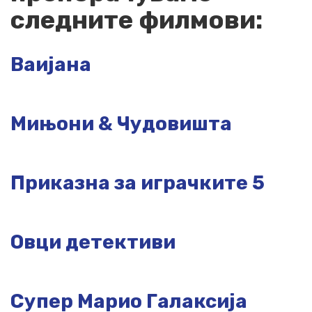
следните филмови:
Ваијана
Мињони & Чудовишта
Приказна за играчките 5
Овци детективи
Супер Марио Галаксија