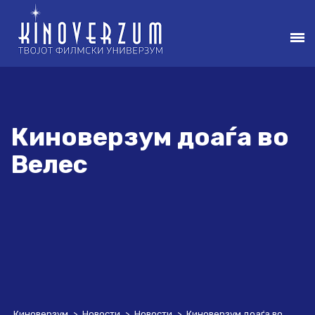
Киноверзум доаѓа во
Велес
Киноверзум
>
Новости
>
Новости
>
Киноверзум доаѓа во