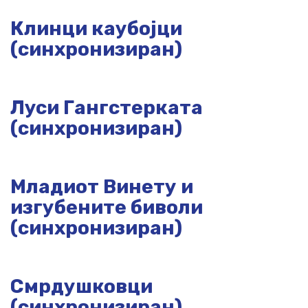
Клинци каубојци
(синхронизиран)
Луси Гангстерката
(синхронизиран)
Младиот Винету и
изгубените биволи
(синхронизиран)
Смрдушковци
(синхронизиран)