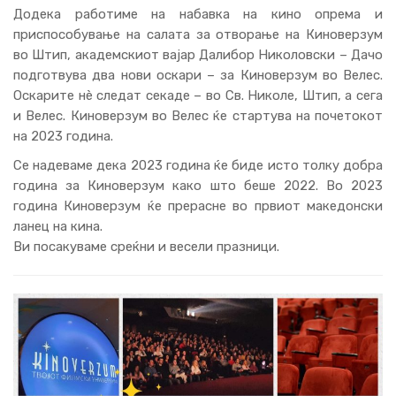
Додека работиме на набавка на кино опрема и
приспособување на салата за отворање на Киноверзум
во Штип, академскиот вајар Далибор Николовски – Дачо
подготвува два нови оскари – за Киноверзум во Велес.
Оскарите нè следат секаде – во Св. Николе, Штип, а сега
и Велес. Киноверзум во Велес ќе стартува на почетокот
на 2023 година.
Се надеваме дека 2023 година ќе биде исто толку добра
година за Киноверзум како што беше 2022. Во 2023
година Киноверзум ќе прерасне во првиот македонски
ланец на кина.
Ви посакуваме среќни и весели празници.