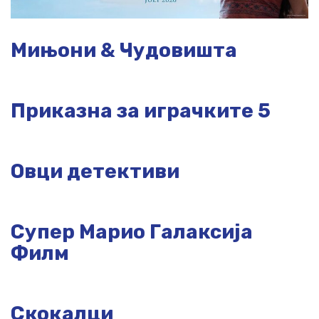
Мињони & Чудовишта
Приказна за играчките 5
Овци детективи
Супер Марио Галаксија
Филм
Скокалци