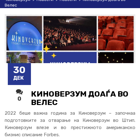
Велес
30
ДЕК
КИНОВЕРЗУМ ДОАЃА ВО
0
ВЕЛЕС
2022 беше важна година за Киноверзум – започнаа
подготовките за отварање на Киноверзум во Штип.
Киноверзум влезе и во престижното американско
бизнис списание Forbes.