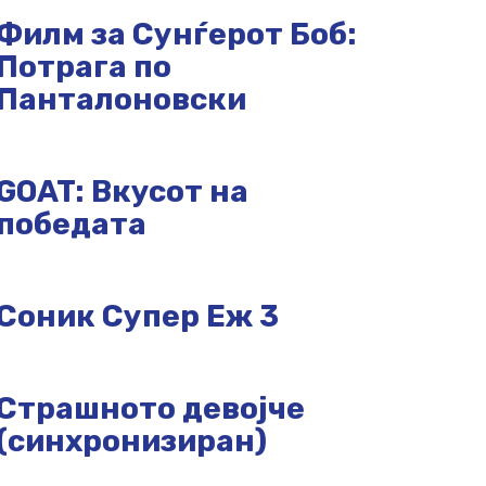
Филм за Сунѓерот Боб:
Потрага по
Панталоновски
GOAT: Вкусот на
победата
Соник Супер Еж 3
Страшното девојче
(синхронизиран)