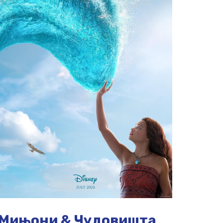
Мињони & Чудовишта