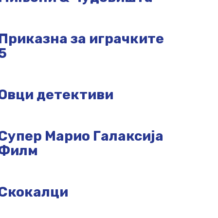
Приказна за играчките
5
Овци детективи
Супер Марио Галаксија
Филм
Скокалци