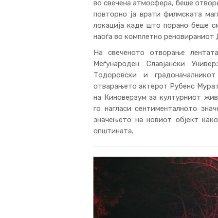
во свечена атмосфера, беше отвор
повторно ја врати филмската маг
локација каде што порано беше с
наоѓа во комплетно реновираниот Д
На свеченото отворање лентата
Меѓународен Славјански Униве
Тодоровски и градоначалнико
отварањето актерот Рубенс Мурат
на Киноверзум за културниот жив
го нагласи сентименталното зна
значењето на новиот објект как
општината.