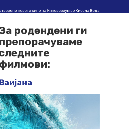
 отворено новото кино на Киноверзум во Кисела Вода
За родендени ги
препорачуваме
следните
филмови:
Ваијана