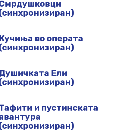
Смрдушковци
(синхронизиран)
Кучиња во операта
(синхронизиран)
Душичката Ели
(синхронизиран)
Тафити и пустинската
авантура
(синхронизиран)