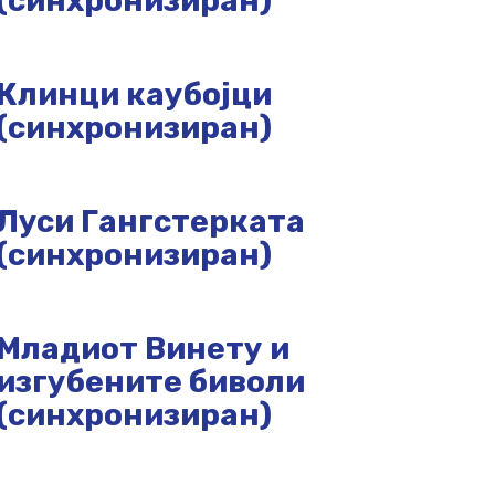
(синхронизиран)
Клинци каубојци
(синхронизиран)
Луси Гангстерката
(синхронизиран)
Младиот Винету и
изгубените биволи
(синхронизиран)