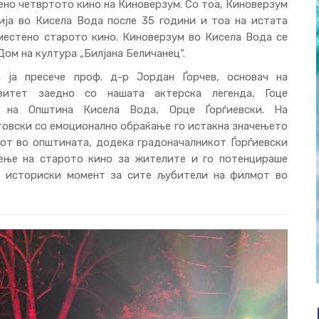
ено четвртото кино на Киноверзум. Со тоа, Киноверзум
ија во Кисела Вода после 35 години и тоа на истата
местено старото кино. Киноверзум во Кисела Вода се
ом на култура „Билјана Беличанец“.
 ја пресече проф. д-р Јордан Ѓорчев, основач на
рзитет заедно со нашата актерска легенда, Гоце
т на Општина Кисела Вода, Орце Ѓорѓиевски. На
овски со емоционално обраќање го истакна значењето
от во општината, додека градоначалникот Ѓорѓиевски
чење на старото кино за жителите и го потенцираше
о историски момент за сите љубители на филмот во