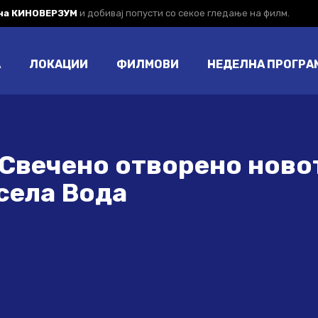
 на КИНОВЕРЗУМ
и добивај попусти со секое гледање на филм.
А
ЛОКАЦИИ
ФИЛМОВИ
НЕДЕЛНА ПРОГРА
 Свечено отворено ново
села Вода