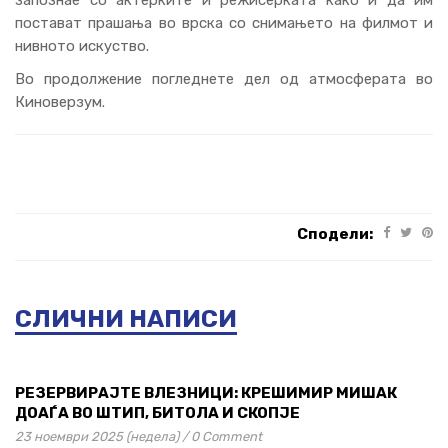
запознае со актерките и режисерката како и да им
постават прашања во врска со снимањето на филмот и
нивното искуство.
Во продолжение погледнете дел од атмосферата во
Киноверзум.
Сподели:
СЛИЧНИ НАПИСИ
РЕЗЕРВИРАЈТЕ ВЛЕЗНИЦИ: КРЕШИМИР МИШАК
ДОАЃА ВО ШТИП, БИТОЛА И СКОПЈЕ
23 ноември 2025 (недела)
/
0 Comment