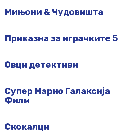
Мињони & Чудовишта
Приказна за играчките 5
Овци детективи
Супер Марио Галаксија
Филм
Скокалци