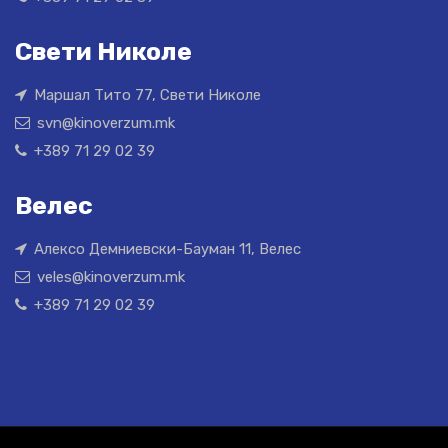
Свети Николе
Маршал Тито 77, Свети Николе
svn@kinoverzum.mk
+389 71 29 02 39
Велес
Алексо Демниевски-Бауман 11, Велес
veles@kinoverzum.mk
+389 71 29 02 39