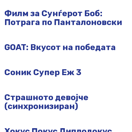
Филм за Сунѓерот Боб:
Потрага по Панталоновски
GOAT: Вкусот на победата
Соник Супер Еж 3
Страшното девојче
(синхронизиран)
Хокус Покус Диплодокус