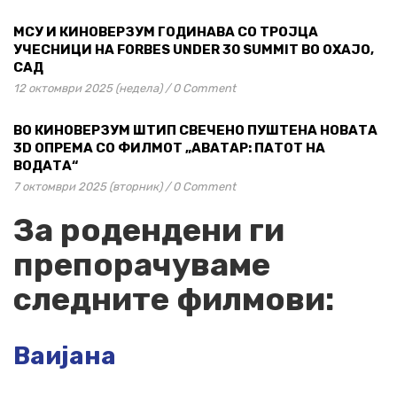
МСУ И КИНОВЕРЗУМ ГОДИНАВА СО ТРОЈЦА
УЧЕСНИЦИ НА FORBES UNDER 30 SUMMIT ВО ОХАЈО,
САД
12 октомври 2025 (недела)
/
0 Comment
ВО КИНОВЕРЗУМ ШТИП СВЕЧЕНО ПУШТЕНА НОВАТА
3D ОПРЕМА СО ФИЛМОТ „АВАТАР: ПАТОТ НА
ВОДАТА“
7 октомври 2025 (вторник)
/
0 Comment
За родендени ги
препорачуваме
следните филмови:
Ваијана