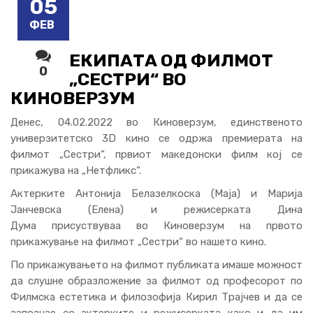
05
ФЕВ
ЕКИПАТА ОД ФИЛМОТ
0
„СЕСТРИ“ ВО
КИНОВЕРЗУМ
Денес, 04.02.2022 во Киноверзум, единственото
универзитетско 3D кино се одржа премиерата на
филмот „Сестри“, првиот македонски филм кој се
прикажува на „Нетфликс“.
Актерките Антонија Белазелкоска (Маја) и Марија
Јанчевска (Елена) и режисерката Дина
Дума присуствуваа во Киноверзум на првото
прикажување на филмот „Сестри“ во нашето кино.
По прикажувањето на филмот публиката имаше можност
да слушне образложение за филмот од професорот по
Филмска естетика и филозофија Кирил Трајчев и да се