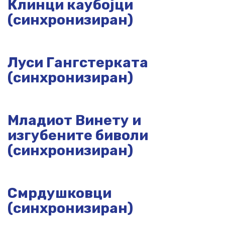
Клинци каубојци
(синхронизиран)
Луси Гангстерката
(синхронизиран)
Младиот Винету и
изгубените биволи
(синхронизиран)
Смрдушковци
(синхронизиран)