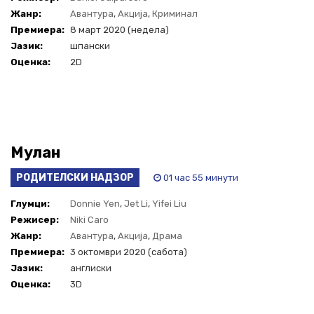
Жанр:
Авантура
,
Акција
,
Криминал
Премиера:
8 март 2020 (недела)
Јазик:
шпански
Оценка:
2D
Мулан
РОДИТЕЛСКИ НАДЗОР
01 час 55 минути
Глумци:
Donnie Yen
,
Jet Li
,
Yifei Liu
Режисер:
Niki Caro
Жанр:
Авантура
,
Акција
,
Драма
Премиера:
3 октомври 2020 (сабота)
Јазик:
англиски
Оценка:
3D