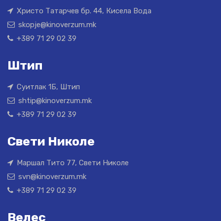
Христо Татарчев бр. 44, Кисела Вода
skopje@kinoverzum.mk
+389 71 29 02 39
Штип
Суитлак 1Б, Штип
shtip@kinoverzum.mk
+389 71 29 02 39
Свети Николе
Маршал Тито 77, Свети Николе
svn@kinoverzum.mk
+389 71 29 02 39
Велес