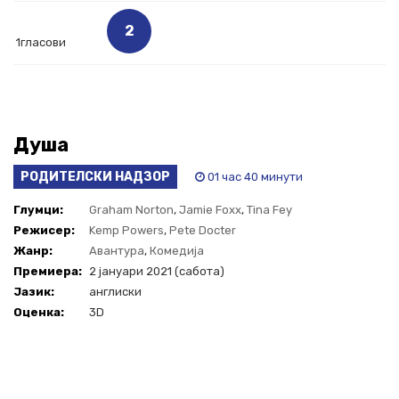
2
1гласови
Душа
РОДИТЕЛСКИ НАДЗОР
01 час 40 минути
Глумци:
Graham Norton
,
Jamie Foxx
,
Tina Fey
Режисер:
Kemp Powers
,
Pete Docter
Жанр:
Авантура
,
Комедија
Премиера:
2 јануари 2021 (сабота)
Јазик:
англиски
Оценка:
3D