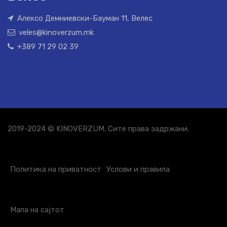
Алексо Демниевски-Бауман 11, Велес
veles@kinoverzum.mk
+389 71 29 02 39
2019-2024 © KINOVERZUM. Сите права задржани.
Политика на приватност
Услови и правила
Мапа на сајтот