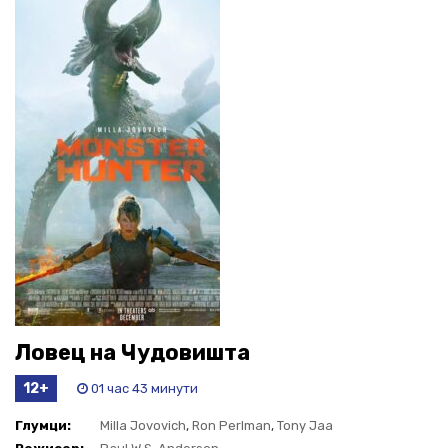
Ловец на Чудовишта
12+
01 час 43 минути
Глумци:
Milla Jovovich
,
Ron Perlman
,
Tony Jaa