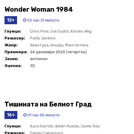
Wonder Woman 1984
12+
02 час 31 минути
Глумци:
Chris Pine
,
Gal Gadot
,
Kristen Wiig
Режисер:
Patty Jenkins
Жанр:
Авантура
,
Акција
,
Фантастика
Премиера:
24 декември 2020 (четврток)
Јазик:
англиски
Оценка:
3D
Тишината на Белиот Град
16+
01 час 50 минути
Глумци:
Aura Garrido
,
Belén Rueda
,
Javier Rey
Режисер:
Daniel Calparsoro