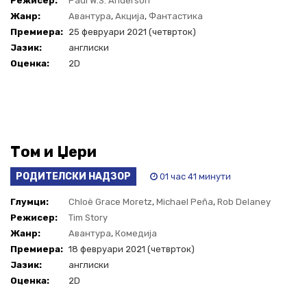
Режисер:
Paul W.S. Anderson
Жанр:
Авантура
,
Акција
,
Фантастика
Премиера:
25 февруари 2021 (четврток)
Јазик:
англиски
Оценка:
2D
Том и Џери
РОДИТЕЛСКИ НАДЗОР
01 час 41 минути
Глумци:
Chloë Grace Moretz
,
Michael Peña
,
Rob Delaney
Режисер:
Tim Story
Жанр:
Авантура
,
Комедија
Премиера:
18 февруари 2021 (четврток)
Јазик:
англиски
Оценка:
2D