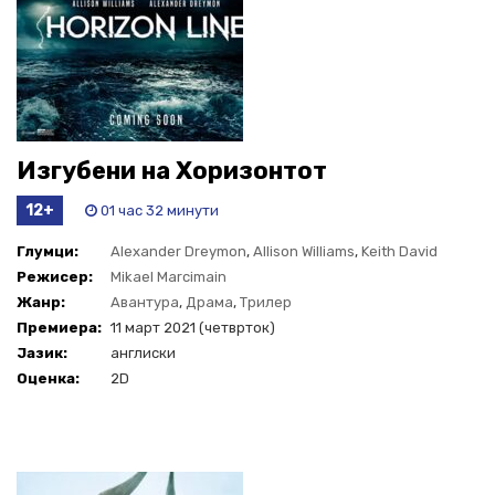
Изгубени на Хоризонтот
12+
01 час 32 минути
Глумци:
Alexander Dreymon
,
Allison Williams
,
Keith David
Режисер:
Mikael Marcimain
Жанр:
Авантура
,
Драма
,
Трилер
Премиера:
11 март 2021 (четврток)
Јазик:
англиски
Оценка:
2D