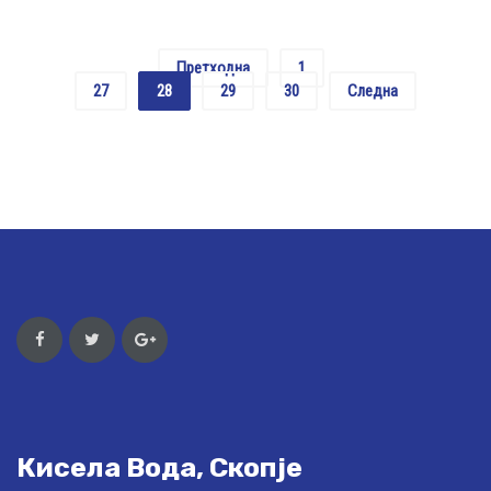
Претходна
1
…
27
28
29
30
Следна
Кисела Вода, Скопје