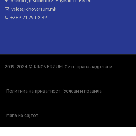
Алексо Демниевски-Бауман 11, Велес
veles@kinoverzum.mk
+389 71 29 02 39
2019-2024 © KINOVERZUM. Сите права задржани.
Политика на приватност
Услови и правила
Мапа на сајтот