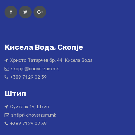
Кисела Вода, Скопје
Христо Татарчев бр. 44, Кисела Вода
skopje@kinoverzum.mk
+389 71 29 02 39
Штип
Суитлак 1Б, Штип
shtip@kinoverzum.mk
+389 71 29 02 39