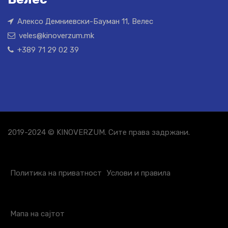
Алексо Демниевски-Бауман 11, Велес
veles@kinoverzum.mk
+389 71 29 02 39
2019-2024 © KINOVERZUM. Сите права задржани.
Политика на приватност
Услови и правила
Мапа на сајтот