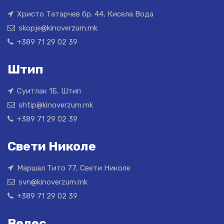
Христо Татарчев бр. 44, Кисела Вода
skopje@kinoverzum.mk
+389 71 29 02 39
Штип
Суитлак 1Б, Штип
shtip@kinoverzum.mk
+389 71 29 02 39
Свети Николе
Маршал Тито 77, Свети Николе
svn@kinoverzum.mk
+389 71 29 02 39
Велес