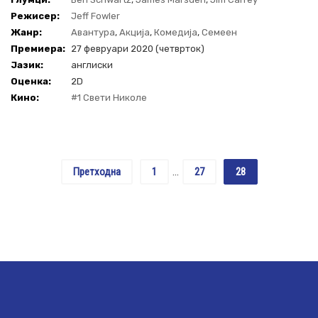
Режисер:
Jeff Fowler
Жанр:
Авантура
,
Акција
,
Комедија
,
Семеен
Премиера:
27 февруари 2020 (четврток)
Јазик:
англиски
Оценка:
2D
Кино:
#1 Свети Николе
Претходна
1
27
28
…