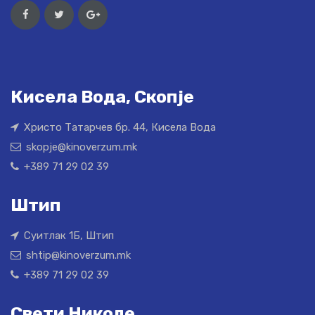
Кисела Вода, Скопје
Христо Татарчев бр. 44, Кисела Вода
skopje@kinoverzum.mk
+389 71 29 02 39
Штип
Суитлак 1Б, Штип
shtip@kinoverzum.mk
+389 71 29 02 39
Свети Николе