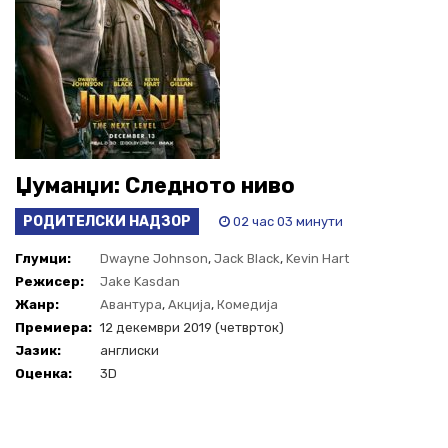
Џуманџи: Следното ниво
РОДИТЕЛСКИ НАДЗОР
02 час 03 минути
Глумци:
Dwayne Johnson
,
Jack Black
,
Kevin Hart
Режисер:
Jake Kasdan
Жанр:
Авантура
,
Акција
,
Комедија
Премиера:
12 декември 2019 (четврток)
Јазик:
англиски
Оценка:
3D