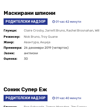
Маскирани шпиони
РОДИТЕЛСКИ НАДЗОР
01 час 42 минути
Глумци:
Claire Crosby
,
Jarrett Bruno
,
Rachel Brosnahan
,
Will
Smith
Режисер:
Nick Bruno
,
Troy Quane
Жанр:
Авантура
,
Акција
Премиера:
26 декември 2019 (четврток)
Јазик:
англиски
Оценка:
3D
Соник Супер Еж
РОДИТЕЛСКИ НАДЗОР
01 час 40 минути
Глумци:
Ben Schwartz
,
James Marsden
,
Jim Carrey