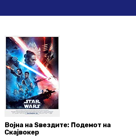
Војна на Ѕвездите: Подемот на
Скајвокер