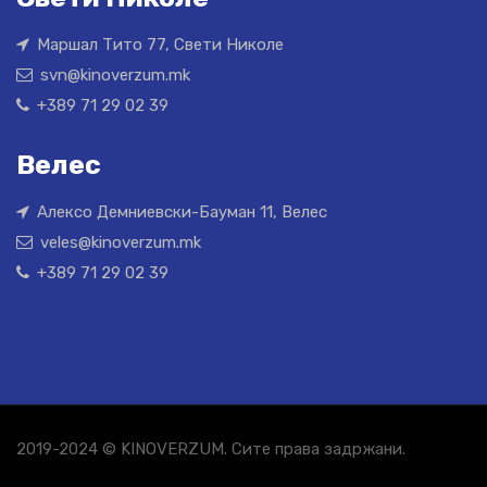
Маршал Тито 77, Свети Николе
svn@kinoverzum.mk
+389 71 29 02 39
Велес
Алексо Демниевски-Бауман 11, Велес
veles@kinoverzum.mk
+389 71 29 02 39
2019-2024 © KINOVERZUM. Сите права задржани.