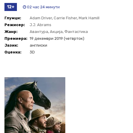
12+
02 час 24 минути
Глумци:
Adam Driver
,
Carrie Fisher
,
Mark Hamill
Режисер:
J.J. Abrams
Жанр:
Авантура
,
Акција
,
Фантастика
Премиера:
19 декември 2019 (четврток)
Јазик:
англиски
Оценка:
3D