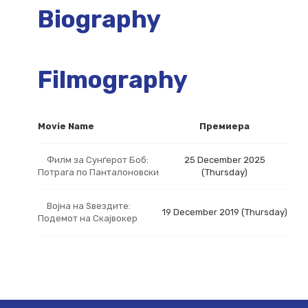
Biography
Filmography
Movie Name
Премиера
Филм за Сунѓерот Боб:
25 December 2025
Потрага по Панталоновски
(Thursday)
Војна на Ѕвездите:
19 December 2019 (Thursday)
Подемот на Скајвокер