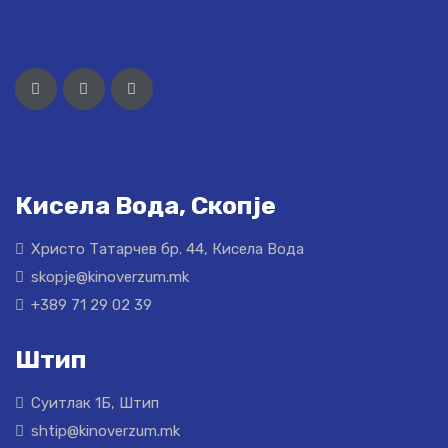
Кисела Вода, Скопје
Христо Татарчев бр. 44, Кисела Вода
skopje@kinoverzum.mk
+389 71 29 02 39
Штип
Суитлак 1Б, Штип
shtip@kinoverzum.mk