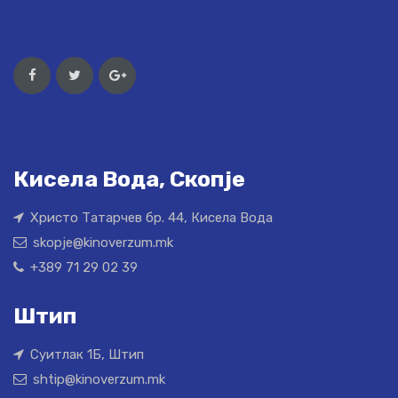
Кисела Вода, Скопје
Христо Татарчев бр. 44, Кисела Вода
skopje@kinoverzum.mk
+389 71 29 02 39
Штип
Суитлак 1Б, Штип
shtip@kinoverzum.mk