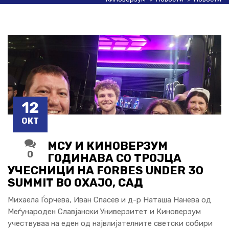
12
ОКТ
МСУ И КИНОВЕРЗУМ
0
ГОДИНАВА СО ТРОЈЦА
УЧЕСНИЦИ НА FORBES UNDER 30
SUMMIT ВО ОХАЈО, САД
Михаела Ѓорчева, Иван Спасев и д-р Наташа Нанева од
Меѓународен Славјански Универзитет и Киноверзум
учествуваа на еден од највлијателните светски собири