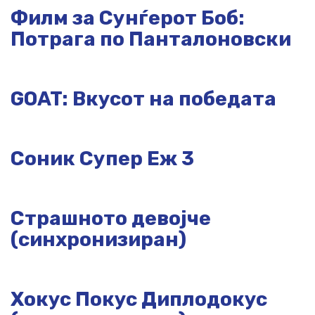
Филм за Сунѓерот Боб:
Потрага по Панталоновски
GOAT: Вкусот на победата
Соник Супер Еж 3
Страшното девојче
(синхронизиран)
Хокус Покус Диплодокус