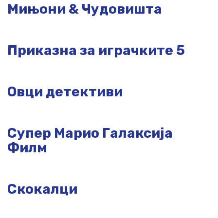
Мињони & Чудовишта
Приказна за играчките 5
Овци детективи
Супер Марио Галаксија
Филм
Скокалци