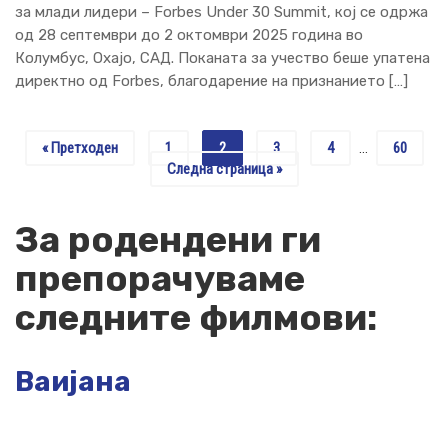
за млади лидери – Forbes Under 30 Summit, кој се одржа
од 28 септември до 2 октомври 2025 година во
Колумбус, Охајо, САД. Поканата за учество беше упатена
директно од Forbes, благодарение на признанието […]
« Претходен
1
2
3
4
60
…
Следна страница »
За родендени ги
препорачуваме
следните филмови:
Ваијана