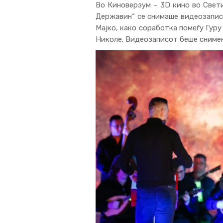
Во
Киноверзум – 3D кино во Свет
Державин“
се снимаше видеозапис
Мајко, како соработка помеѓу Гур
Николе. Видеозаписот беше снимен 