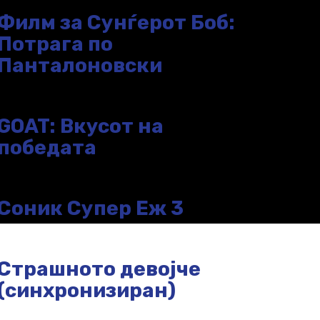
Филм за Сунѓерот Боб:
Потрага по
Панталоновски
GOAT: Вкусот на
победата
Соник Супер Еж 3
Страшното девојче
(синхронизиран)