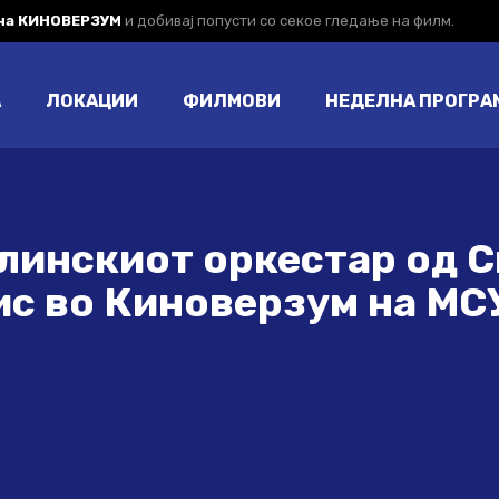
 на КИНОВЕРЗУМ
и добивај попусти со секое гледање на филм.
А
ЛОКАЦИИ
ФИЛМОВИ
НЕДЕЛНА ПРОГРА
олинскиот оркестар од 
ис во Киноверзум на МС