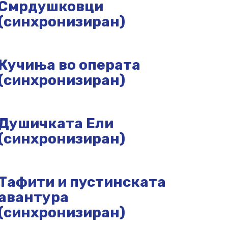
Смрдушковци
(синхронизиран)
Кучиња во операта
(синхронизиран)
Душичката Ели
(синхронизиран)
Тафити и пустинската
авантура
(синхронизиран)