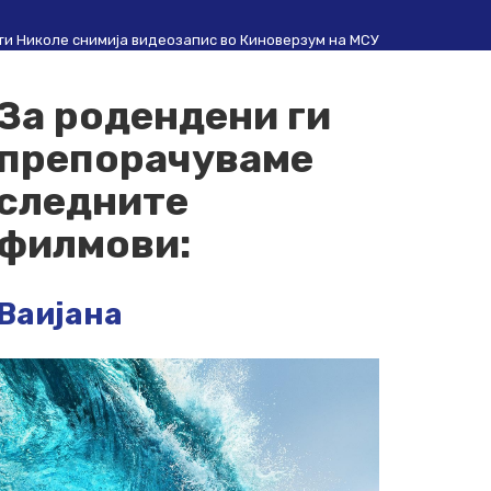
ти Николе снимија видеозапис во Киноверзум на МСУ
За родендени ги
препорачуваме
следните
филмови:
Ваијана