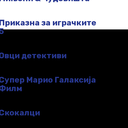
Приказна за играчките
5
Овци детективи
Супер Марио Галаксија
Филм
Скокалци