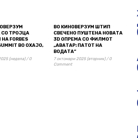
НОВЕРЗУМ
ВО КИНОВЕРЗУМ ШТИП
 СО ТРОЈЦА
СВЕЧЕНО ПУШТЕНА НОВАТА
 НА FORBES
3D ОПРЕМА СО ФИЛМОТ
SUMMIT ВО ОХАЈО,
„АВАТАР: ПАТОТ НА
ВОДАТА“
2025 (недела)
/
0
7 октомври 2025 (вторник)
/
0
Comment