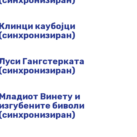
(синхронизиран)
Клинци каубојци
(синхронизиран)
Луси Гангстерката
(синхронизиран)
Младиот Винету и
изгубените биволи
(синхронизиран)