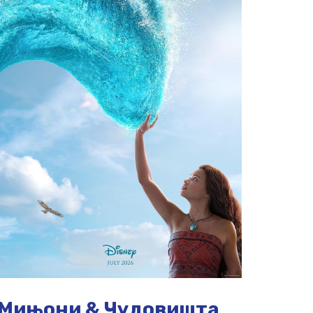
Мињони & Чудовишта