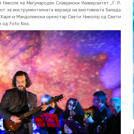
и Николе
на
Меѓународен Славјански Универзитет „Г. Р.
от за инструменталната верзија на емотивната балада
у Харе и Мандолински оркестар Свети Николај од Свети
од Foto Kiss.