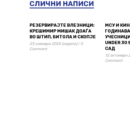
СЛИЧНИ НАПИСИ
РЕЗЕРВИРАЈТЕ ВЛЕЗНИЦИ:
МСУ И КИ
КРЕШИМИР МИШАК ДОАЃА
ГОДИНАВА
ВО ШТИП, БИТОЛА И СКОПЈЕ
УЧЕСНИЦИ
UNDER 30 
23 ноември 2025 (недела)
/
0
САД
Comment
12 октомври 
Comment