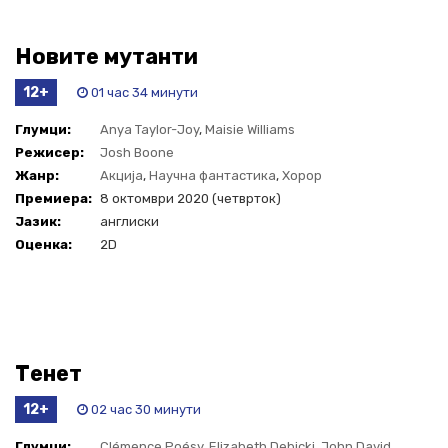
Новите мутанти
12+
01 час 34 минути
Глумци:
Anya Taylor-Joy
,
Maisie Williams
Режисер:
Josh Boone
Жанр:
Акција
,
Научна фантастика
,
Хорор
Премиера:
8 октомври 2020 (четврток)
Јазик:
англиски
Оценка:
2D
Тенет
12+
02 час 30 минути
Глумци:
Clémence Poésy
,
Elizabeth Debicki
,
John David