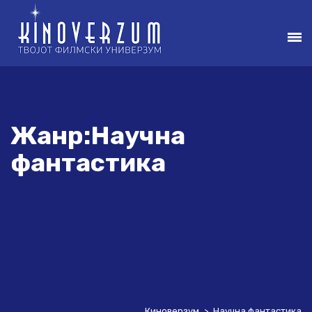
Жанр:Научна
фантастика
Киноверзум
>
Научна фантастика