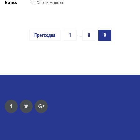
Кино:
#1 Свети Николе
Претходна
1
8
9
…