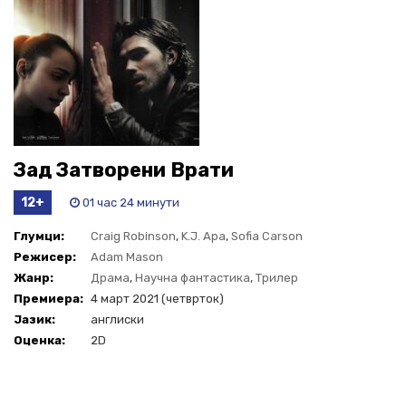
Зад Затворени Врати
12+
01 час 24 минути
Глумци:
Craig Robinson
,
K.J. Apa
,
Sofia Carson
Режисер:
Adam Mason
Жанр:
Драма
,
Научна фантастика
,
Трилер
Премиера:
4 март 2021 (четврток)
Јазик:
англиски
Оценка:
2D