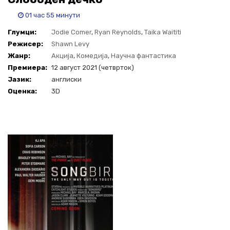
01 час 55 минути
Глумци:
Jodie Comer
,
Ryan Reynolds
,
Taika Waititi
Режисер:
Shawn Levy
Жанр:
Акција
,
Комедија
,
Научна фантастика
Премиера:
12 август 2021 (четврток)
Јазик:
англиски
Оценка:
3D