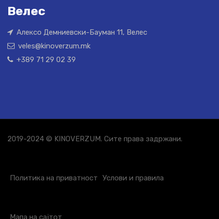
Велес
Алексо Демниевски-Бауман 11, Велес
veles@kinoverzum.mk
+389 71 29 02 39
2019-2024 © KINOVERZUM. Сите права задржани.
Политика на приватност
Услови и правила
Мапа на сајтот