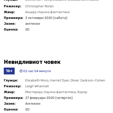
Washington
,
Robert Pattinson
Режисер:
Christopher Nolan
Жанр:
Акција
,
Научна фантастика
Премиера:
3 октомври 2020 (сабота)
Јазик:
англиски
Оценка:
2D
Невидливиот човек
16+
02 час 04 минути
Глумци:
Elisabeth Moss
,
Harriet Dyer
,
Oliver Jackson-Cohen
Режисер:
Leigh Whannell
Жанр:
Мистерија
,
Научна фантастика
,
Хорор
Премиера:
27 февруари 2020 (четврток)
Јазик:
Англиски
Оценка:
2D