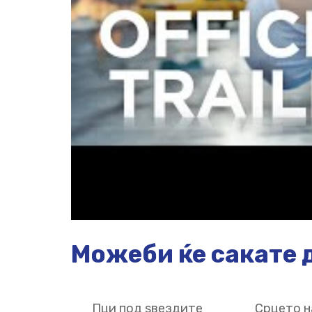
Можеби ќе сакате д
Пци под ѕвездите
Срцето н