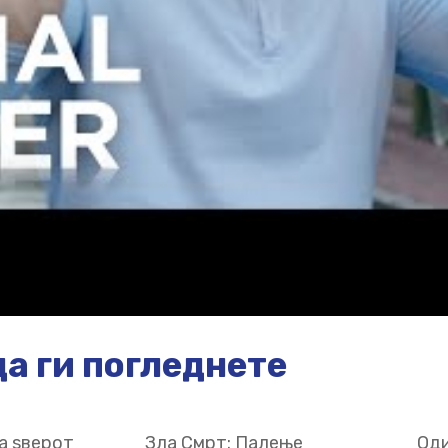
а ги погледнете
а ѕверот
Зла Смрт: Палење
Оди