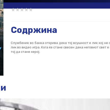
Содржина
Службеник во банка открива дека тој всушност е лик кој не с
лик во видео игра. Кога ќе стане свесен дека неговиот свет е
тој да стане херој.
ии