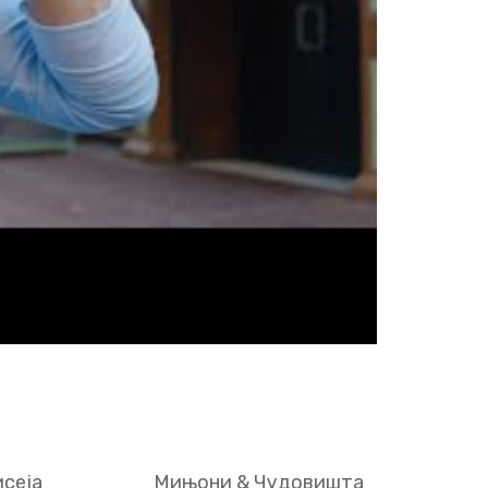
сеја
Мињони & Чудовишта