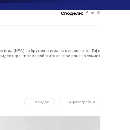
Сподели:
е игра (NPC) во брутална игра со отворен свет. Гај е
 видео игра, ги зема работите во свои раце за самиот
1 видео
4 фотографии