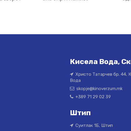
Кисела Вода, Ск
Христо Татарчев бр. 44, 
Вода
skopje@kinoverzum.mk
+389 71 29 02 39
Штип
Суитлак 1Б, Штип