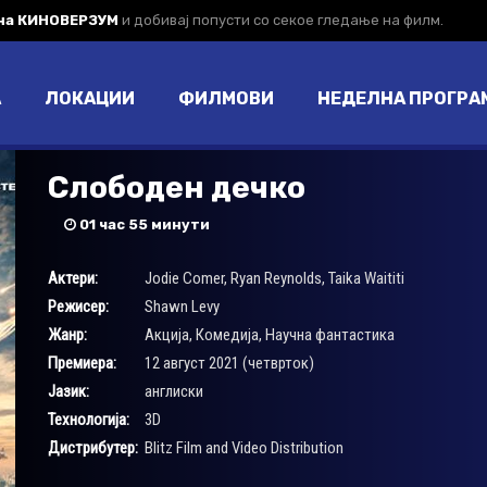
 на КИНОВЕРЗУМ
и добивај попусти со секое гледање на филм.
А
ЛОКАЦИИ
ФИЛМОВИ
НЕДЕЛНА ПРОГРА
Слободен дечко
01 час 55 минути
Актери:
Jodie Comer
,
Ryan Reynolds
,
Taika Waititi
Режисер:
Shawn Levy
Жанр:
Акција
,
Комедија
,
Научна фантастика
Премиера:
12 август 2021 (четврток)
Јазик:
англиски
Технологија:
3D
Дистрибутер:
Blitz Film and Video Distribution