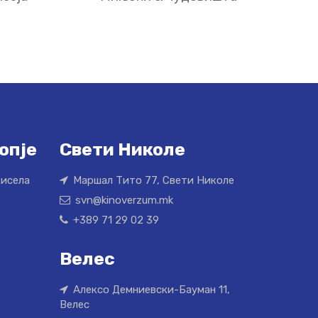
опје
Свети Николе
Кисела
Маршал Тито 77, Свети Николе
svn@kinoverzum.mk
+389 71 29 02 39
Велес
Алексо Демниевски-Бауман 11,
Велес