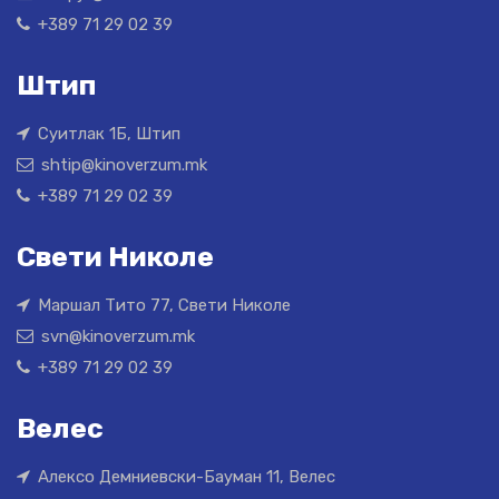
+389 71 29 02 39
Штип
Суитлак 1Б, Штип
shtip@kinoverzum.mk
+389 71 29 02 39
Свети Николе
Маршал Тито 77, Свети Николе
svn@kinoverzum.mk
+389 71 29 02 39
Велес
Алексо Демниевски-Бауман 11, Велес