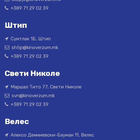
+389 71 29 02 39
Штип
Суитлак 1Б, Штип
shtip@kinoverzum.mk
+389 71 29 02 39
Свети Николе
Маршал Тито 77, Свети Николе
svn@kinoverzum.mk
+389 71 29 02 39
Велес
Алексо Демниевски-Бауман 11, Велес