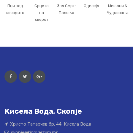
Пци под
Срцето
Зла Смрт:
Одисеја
Мињони &
ѕвездите
на
Палење
Чудовишта
ѕверот
Кисела Вода, Скопје
Христо Татарчев бр. 44, Кисела Вода
skopje@kinoverzum.mk