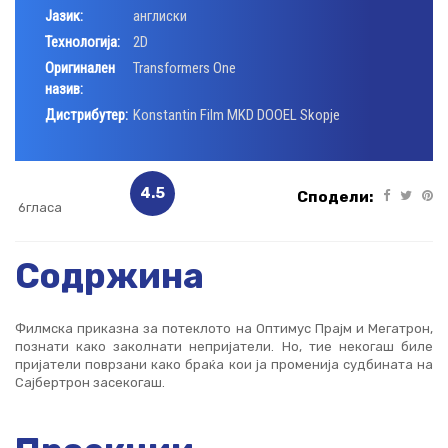
Јазик:
англиски
Технологија:
2D
Оригинален
Transformers One
назив:
Дистрибутер:
Konstantin Film MKD DOOEL Skopje
4.5
Сподели:
6гласа
Содржина
Филмска приказна за потеклото на Оптимус Прајм и Мегатрон,
познати како заколнати непријатели. Но, тие некогаш биле
пријатели поврзани како браќа кои ја променија судбината на
Сајбертрон засекогаш.