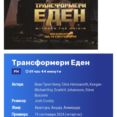
Трансформери Еден
РН
01 час 44 минути
Актери:
Brian Tyree Henry
,
Chris Hemsworth
,
Keegan-
Michael Key
,
Scarlett Johansson
,
Steve
Buscemi
Режисер:
Josh Cooley
Жанр:
Авантура
,
Акција
,
Анимација
Премиера:
19 септември 2024 (четврток)