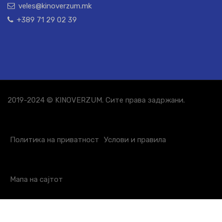
veles@kinoverzum.mk
+389 71 29 02 39
2019-2024 © KINOVERZUM. Сите права задржани.
Политика на приватност
Услови и правила
Мапа на сајтот