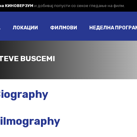
 на КИНОВЕРЗУМ
и добивај попусти со секое гледање на филм.
А
ЛОКАЦИИ
ФИЛМОВИ
НЕДЕЛНА ПРОГРА
TEVE BUSCEMI
iography
ilmography