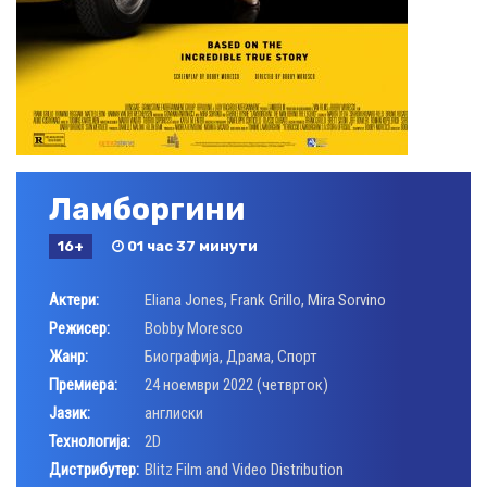
Ламборгини
16+
01 час 37 минути
Актери:
Eliana Jones
,
Frank Grillo
,
Mira Sorvino
Режисер:
Bobby Moresco
Жанр:
Биографија
,
Драма
,
Спорт
Премиера:
24 ноември 2022 (четврток)
Јазик:
англиски
Технологија:
2D
Дистрибутер:
Blitz Film and Video Distribution