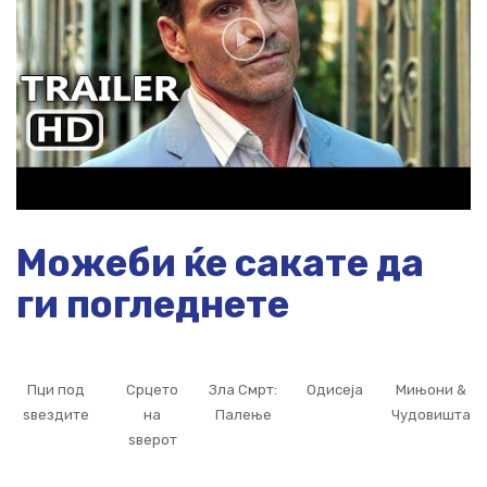
Можеби ќе сакате да
ги погледнете
Пци под
Срцето
Зла Смрт:
Одисеја
Мињони &
ѕвездите
на
Палење
Чудовишта
ѕверот