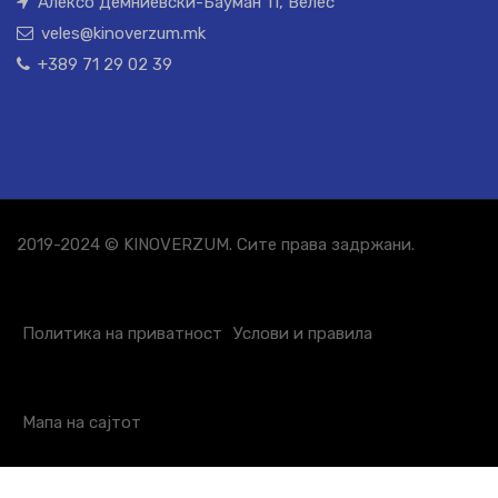
Алексо Демниевски-Бауман 11, Велес
veles@kinoverzum.mk
+389 71 29 02 39
2019-2024 © KINOVERZUM. Сите права задржани.
Политика на приватност
Услови и правила
Мапа на сајтот