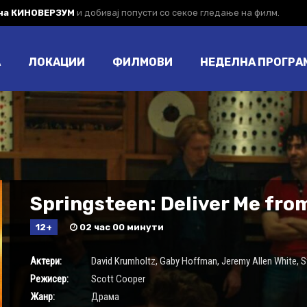
 на КИНОВЕРЗУМ
и добивај попусти со секое гледање на филм.
А
ЛОКАЦИИ
ФИЛМОВИ
НЕДЕЛНА ПРОГРА
Springsteen: Deliver Me fr
12+
02 час 00 минути
Актери:
David Krumholtz
,
Gaby Hoffman
,
Jeremy Allen White
,
S
Режисер:
Scott Cooper
Жанр:
Драма