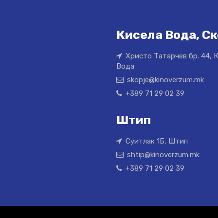
Кисела Вода, Ск
Христо Татарчев бр. 44, 
Вода
skopje@kinoverzum.mk
+389 71 29 02 39
Штип
Суитлак 1Б, Штип
shtip@kinoverzum.mk
+389 71 29 02 39