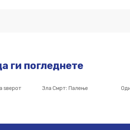
а ги погледнете
а ѕверот
Зла Смрт: Палење
Оди