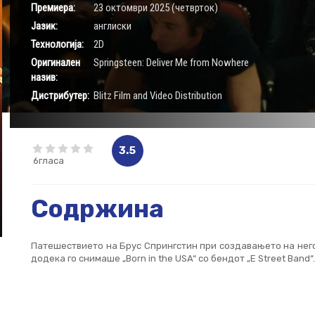
Премиера:
23 октомври 2025 (четврток)
Јазик:
англиски
Технологија:
2D
Оригинален
Springsteen: Deliver Me from Nowhere
назив:
Дистрибутер:
Blitz Film and Video Distribution
3.5
6гласа
Содржина
Патешествието на Брус Спрингстин при создавањето на негов
додека го снимаше „Born in the USA“ со бендот „E Street Band“