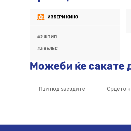
ИЗБЕРИ КИНО
#2 ШТИП
#3 ВЕЛЕС
Можеби ќе сакате д
Пци под ѕвездите
Срцето н