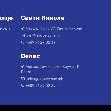
опје
Свети Николе
Кисела
Маршал Тито 77, Свети Николе
svn@kinoverzum.mk
+389 71 29 02 39
Велес
Алексо Демниевски-Бауман 11,
Велес
veles@kinoverzum.mk
+389 71 29 02 39