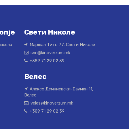
опје
Свети Николе
Кисела
Маршал Тито 77, Свети Николе
svn@kinoverzum.mk
+389 71 29 02 39
Велес
Алексо Демниевски-Бауман 11,
Велес
veles@kinoverzum.mk
+389 71 29 02 39