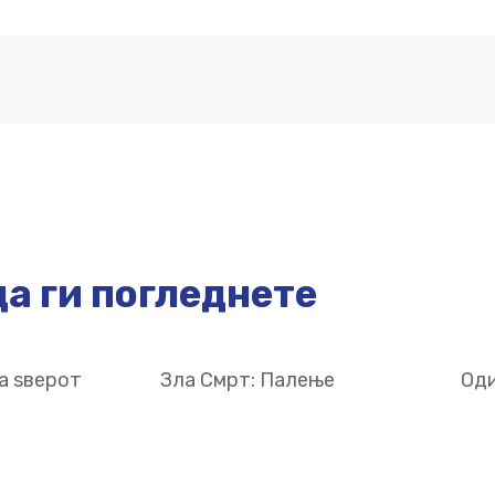
а ги погледнете
а ѕверот
Зла Смрт: Палење
Оди