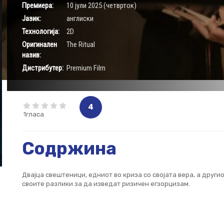
Премиера:
10 јули 2025 (четврток)
Јазик:
англиски
Технологија:
2D
Оригинален
The Ritual
назив:
Дистрибутер:
Premium Film
4
1гласа
Содржина
Двајца свештеници, едниот во криза со својата вера, а други
своите разлики за да изведат ризичен егзорцизам.