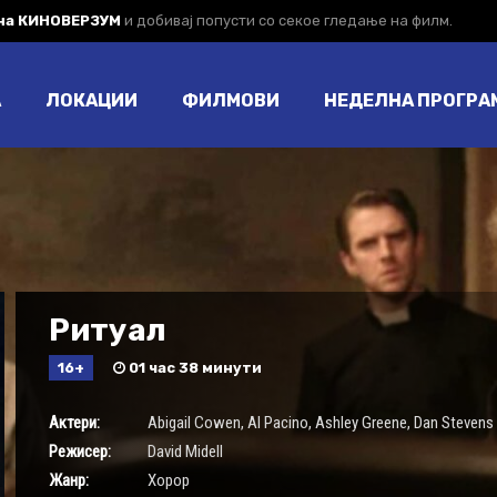
 на КИНОВЕРЗУМ
и добивај попусти со секое гледање на филм.
А
ЛОКАЦИИ
ФИЛМОВИ
НЕДЕЛНА ПРОГРА
Ритуал
16+
01 час 38 минути
Актери:
Abigail Cowen
,
Al Pacino
,
Ashley Greene
,
Dan Stevens
Режисер:
David Midell
Жанр:
Хорор