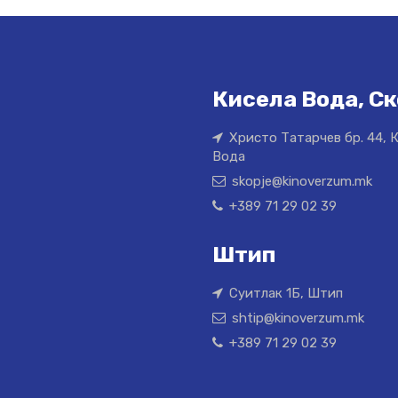
Кисела Вода, Ск
Христо Татарчев бр. 44, 
Вода
skopje@kinoverzum.mk
+389 71 29 02 39
Штип
Суитлак 1Б, Штип
shtip@kinoverzum.mk
+389 71 29 02 39