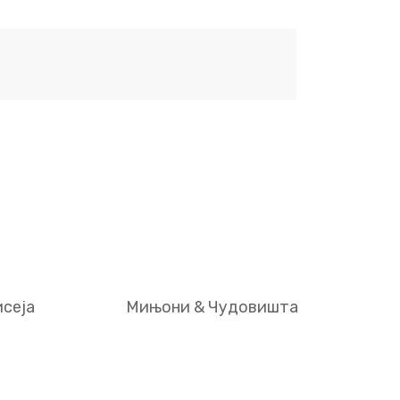
сеја
Мињони & Чудовишта