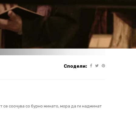
Сподели:
от се соочува со бурно минато, мора да ги надминат