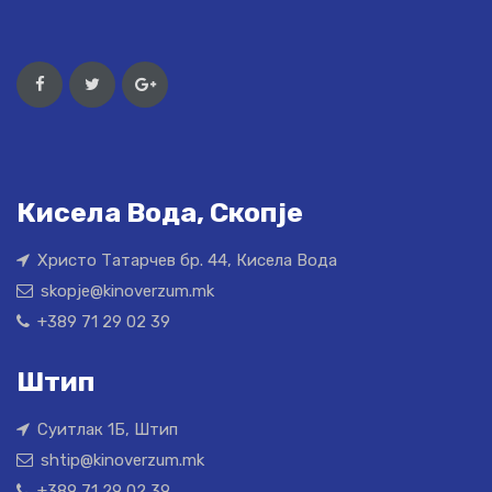
Кисела Вода, Скопје
Христо Татарчев бр. 44, Кисела Вода
skopje@kinoverzum.mk
+389 71 29 02 39
Штип
Суитлак 1Б, Штип
shtip@kinoverzum.mk
+389 71 29 02 39