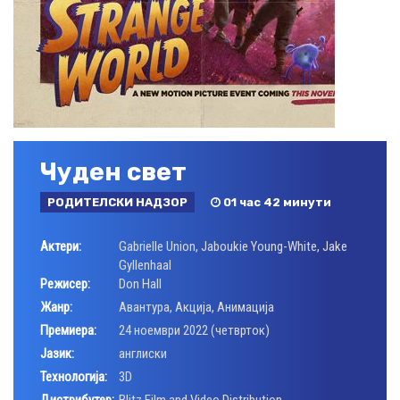
Чуден свет
РОДИТЕЛСКИ НАДЗОР
01 час 42 минути
Актери:
Gabrielle Union
,
Jaboukie Young-White
,
Jake
Gyllenhaal
Режисер:
Don Hall
Жанр:
Авантура
,
Акција
,
Анимација
Премиера:
24 ноември 2022 (четврток)
Јазик:
англиски
Технологија:
3D