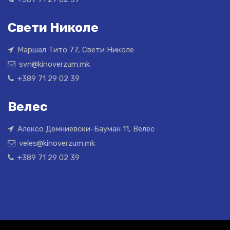
Свети Николе
Маршал Тито 77, Свети Николе
svn@kinoverzum.mk
+389 71 29 02 39
Велес
Алексо Демниевски-Бауман 11, Велес
veles@kinoverzum.mk
+389 71 29 02 39