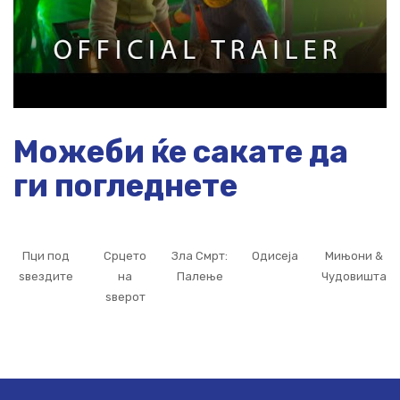
Можеби ќе сакате да
ги погледнете
Пци под
Срцето
Зла Смрт:
Одисеја
Мињони &
ѕвездите
на
Палење
Чудовишта
ѕверот