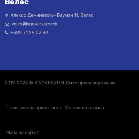
Велес
Алексо Демниевски-Бауман 11, Велес
veles@kinoverzum.mk
+389 71 29 02 39
2019-2024 © KINOVERZUM. Сите права задржани.
Политика на приватност
Услови и правила
Мапа на сајтот