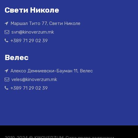
Свети Николе
Маршал Тито 77, Свети Николе
svn@kinoverzum.mk
+389 71 29 02 39
Велес
Алексо Демниевски-Бауман 11, Велес
veles@kinoverzum.mk
+389 71 29 02 39
2019-2024 © KINOVERZUM. Сите права задржани.