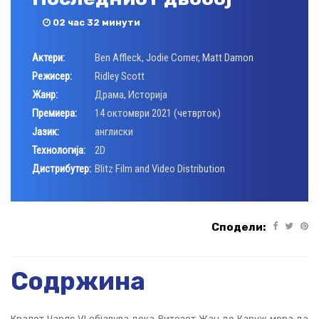
02 час 32 минути
Актери:
Ben Affleck
,
Jodie Comer
,
Matt Damon
Режисер:
Ridley Scott
Жанр:
Драма
,
Историја
Премиера:
14 октомври 2021 (четврток)
Јазик:
англиски
Технологија:
2D
Дистрибутер:
Blitz Film and Video Distribution
Сподели:
Содржина
Кралот Чарлс VI објавува дека Витезот Жан де Каруж мора да