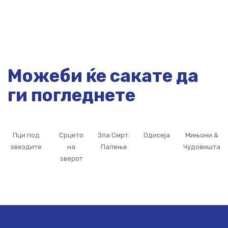
Можеби ќе сакате да
ги погледнете
Пци под
Срцето
Зла Смрт:
Одисеја
Мињони &
ѕвездите
на
Палење
Чудовишта
ѕверот