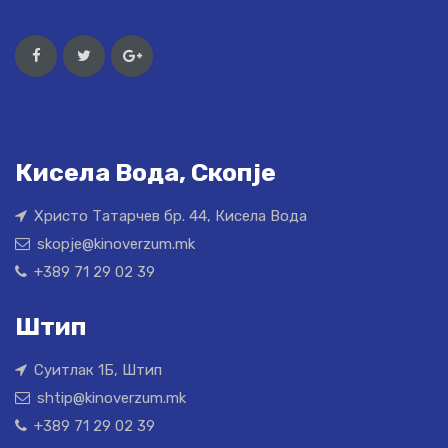
Кисела Вода, Скопје
Христо Татарчев бр. 44, Кисела Вода
skopje@kinoverzum.mk
+389 71 29 02 39
Штип
Суитлак 1Б, Штип
shtip@kinoverzum.mk
+389 71 29 02 39