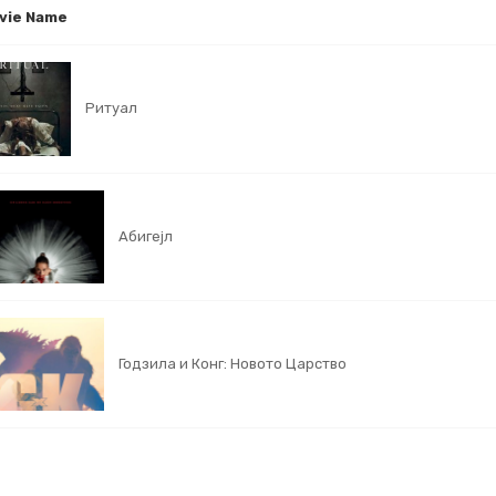
vie Name
Ритуал
Абигејл
Годзила и Конг: Новото Царство