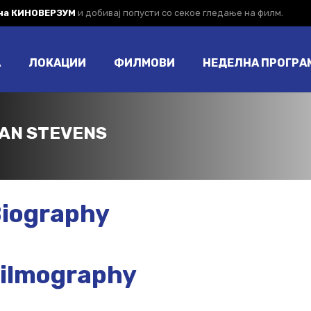
 на КИНОВЕРЗУМ
и добивај попусти со секое гледање на филм.
А
ЛОКАЦИИ
ФИЛМОВИ
НЕДЕЛНА ПРОГРА
AN STEVENS
iography
ilmography