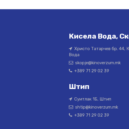
Кисела Вода, Ск
Христо Татарчев бр. 44, 
Вода
skopje@kinoverzum.mk
+389 71 29 02 39
Штип
Суитлак 1Б, Штип
shtip@kinoverzum.mk
+389 71 29 02 39