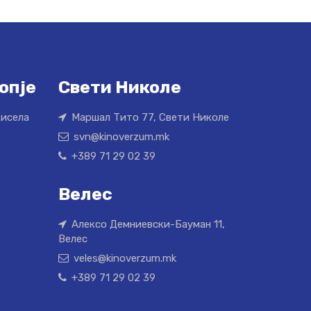
опје
Свети Николе
Кисела
Маршал Тито 77, Свети Николе
svn@kinoverzum.mk
+389 71 29 02 39
Велес
Алексо Демниевски-Бауман 11,
Велес
veles@kinoverzum.mk
+389 71 29 02 39