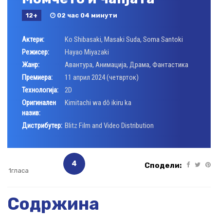
12+
02 час 04 минути
Актери:
Ko Shibasaki
,
Masaki Suda
,
Soma Santoki
Режисер:
Hayao Miyazaki
Жанр:
Авантура
,
Анимација
,
Драма
,
Фантастика
Премиера:
11 април 2024 (четврток)
Технологија:
2D
Оригинален
Kimitachi wa dô ikiru ka
назив:
Дистрибутер:
Blitz Film and Video Distribution
4
Сподели:
1гласа
Содржина