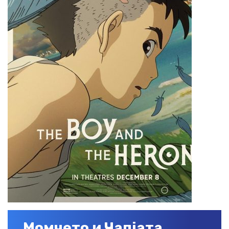
Момчето и Чапјата