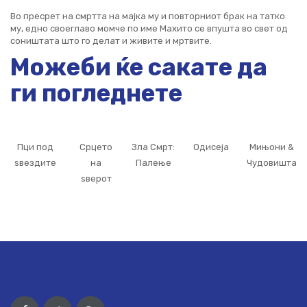
Во пресрет на смртта на мајка му и повторниот брак на татко
му, едно своеглаво момче по име Махито се впушта во свет од
соништата што го делат и живите и мртвите.
Можеби ќе сакате да
ги погледнете
Пци под
Срцето
Зла Смрт:
Одисеја
Мињони &
ѕвездите
на
Палење
Чудовишта
ѕверот