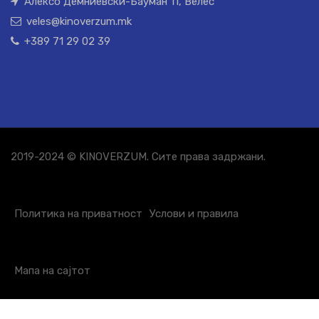
Алексо Демниевски-Бауман 11, Велес
veles@kinoverzum.mk
+389 71 29 02 39
2019-2024 © KINOVERZUM. Сите права задржани.
Политика на приватност
Услови и правила
Мапа на сајтот