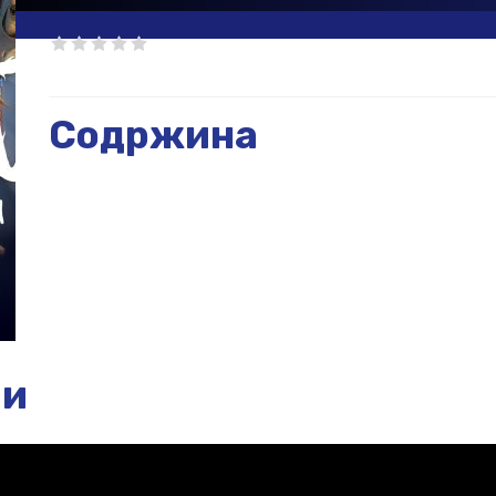
Содржина
ии