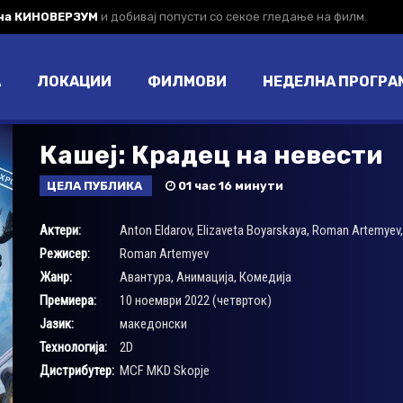
 на КИНОВЕРЗУМ
и добивај попусти со секое гледање на филм.
А
ЛОКАЦИИ
ФИЛМОВИ
НЕДЕЛНА ПРОГРА
Кашеј: Крадец на невести
ЦЕЛА ПУБЛИКА
01 час 16 минути
Актери:
Anton Eldarov
,
Elizaveta Boyarskaya
,
Roman Artemyev
Режисер:
Roman Artemyev
Жанр:
Авантура
,
Анимација
,
Комедија
Премиера:
10 ноември 2022 (четврток)
Јазик:
македонски
Технологија:
2D
Дистрибутер:
MCF MKD Skopje