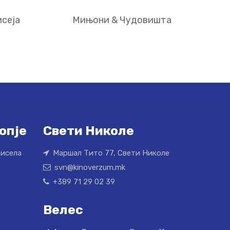
сеја
Мињони & Чудовишта
опје
Свети Николе
Кисела
Маршал Тито 77, Свети Николе
svn@kinoverzum.mk
+389 71 29 02 39
Велес