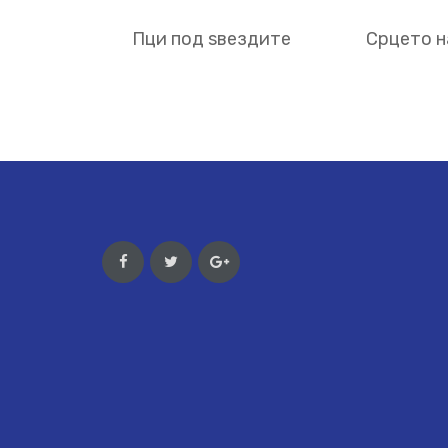
Пци под ѕвездите
Срцето н