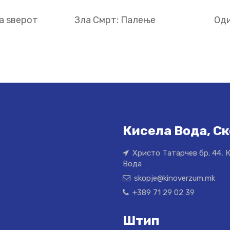
а ѕверот
Зла Смрт: Палење
Оди
Кисела Вода, Ск
Христо Татарчев бр. 44, 
Вода
skopje@kinoverzum.mk
+389 71 29 02 39
Штип