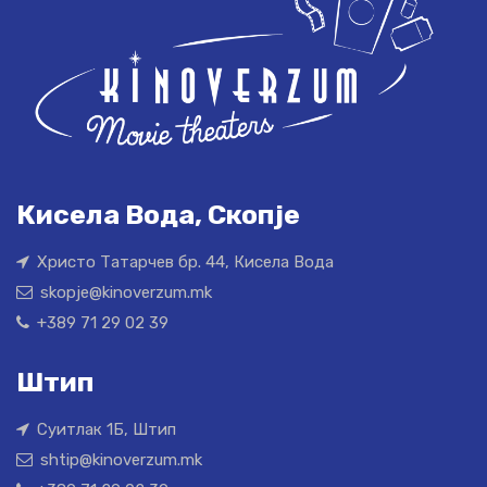
Кисела Вода, Скопје
Христо Татарчев бр. 44, Кисела Вода
skopje@kinoverzum.mk
+389 71 29 02 39
Штип
Суитлак 1Б, Штип
shtip@kinoverzum.mk