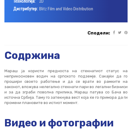
Технологија:
2D
Дистрибутер:
Blitz Film and Video Distribution
Сподели:
Содржина
Мараш ја користи предноста на стекнатиот статус на
неприкосновен водич на српското подземје. Сакајќи да го
прошири своето работење и да се врати во рамките на
законот, вложува нелегално стекнати пари во легални бизниси
и за да зграби поволна прилика, Мараш патува со Бача во
источна Србија. Таму го затекнува вест која ќе го примора да ги
промени плановите во истиот момент.
Видео и фотографии