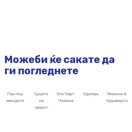
Можеби ќе сакате да
ги погледнете
Пци под
Срцето
Зла Смрт:
Одисеја
Мињони &
ѕвездите
на
Палење
Чудовишта
ѕверот