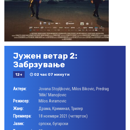
Јужен ветар 2:
Забрзување
12+
02 час 07 минути
Актери:
Jovana Stojiljkovic
,
Milos Bikovic
,
Predrag
'Miki' Manojlovic
Режисер:
Milos Avramovic
Жанр:
Драма
,
Криминал
,
Трилер
Премиера:
18 ноември 2021 (четврток)
Јазик:
српски, бугарски