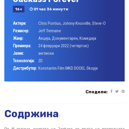
16+
01 час 36 минути
Актери:
Chris Pontius
,
Johnny Knoxville
,
Steve-O
Режисер:
Jeff Tremaine
Жанр:
Акција
,
Документарен
,
Комедија
Премиера:
24 февруари 2022 (четврток)
Јазик:
англиски
Технологија:
2D
Дистрибутер:
Konstantin Film MKD DOOEL Skopje
Сподели:
Содржина
По 11 години, екипата на Jackass се враќа на последната