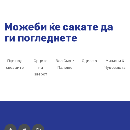
Можеби ќе сакате да
ги погледнете
Пци под
Срцето
Зла Смрт:
Одисеја
Мињони &
ѕвездите
на
Палење
Чудовишта
ѕверот