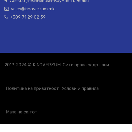
Алексо Демниевски-Бауман 11, Велес
veles@kinoverzum.mk
+389 71 29 02 39
2019-2024 © KINOVERZUM. Сите права задржани.
Политика на приватност
Услови и правила
Мапа на сајтот