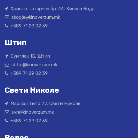
Христо Татарчев бр. 44, Кисела Вода
skopje@kinoverzum.mk
+389 71 29 02 39
Штип
Суитлак 1Б, Штип
shtip@kinoverzum.mk
+389 71 29 02 39
Свети Николе
Маршал Тито 77, Свети Николе
svn@kinoverzum.mk
+389 71 29 02 39
Велес