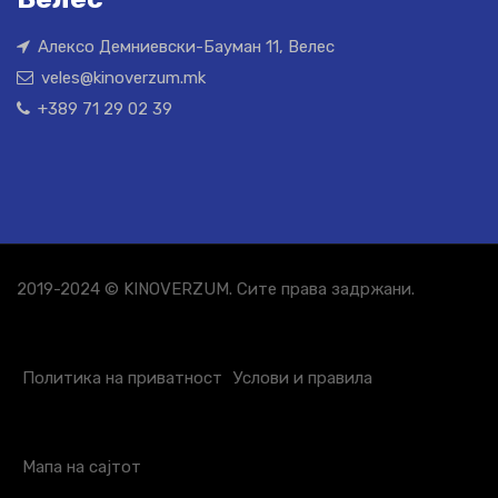
Алексо Демниевски-Бауман 11, Велес
veles@kinoverzum.mk
+389 71 29 02 39
2019-2024 © KINOVERZUM. Сите права задржани.
Политика на приватност
Услови и правила
Мапа на сајтот