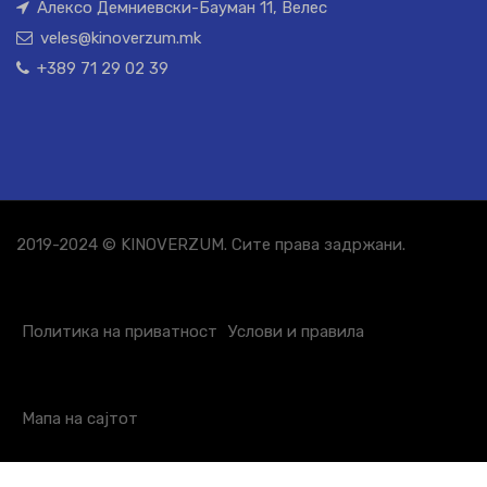
Алексо Демниевски-Бауман 11, Велес
veles@kinoverzum.mk
+389 71 29 02 39
2019-2024 © KINOVERZUM. Сите права задржани.
Политика на приватност
Услови и правила
Мапа на сајтот