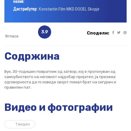
назив:
Дистрибутер:
Konstantin Film MKD DOOEL Skopje
3.9
Сподели:
8гласа
Содржина
Вук, 30-годишен повратник од затвор, кој е прогонуван од
самоубиството на неговиот најдобар пријател, ја презема
одговорноста да го изведе својот помал брат на сигурен и
правилен пат.
Видео и фотографии
1 видео