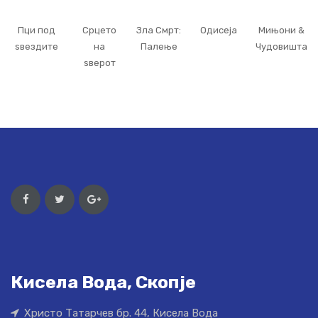
Пци под
Срцето
Зла Смрт:
Одисеја
Мињони &
ѕвездите
на
Палење
Чудовишта
ѕверот
Кисела Вода, Скопје
Христо Татарчев бр. 44, Кисела Вода