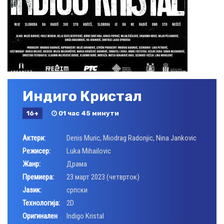
Индиго Кристал
16+
01 час 45 минути
Актери:
Denis Muric
,
Miodrag Radonjic
,
Nina Jankovic
Режисер:
Luka Mihailovic
Жанр:
Драма
Премиера:
23 март 2023 (четврток)
Јазик:
српски
Технологија:
2D
Оригинален
Indigo Kristal