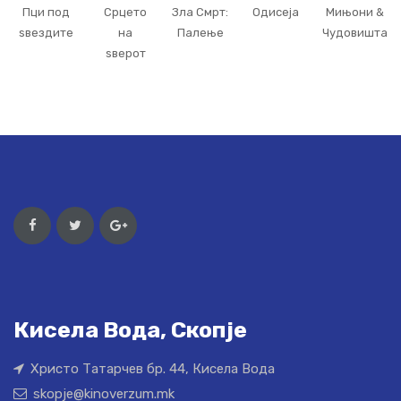
Пци под
Срцето
Зла Смрт:
Одисеја
Мињони &
ѕвездите
на
Палење
Чудовишта
ѕверот
Кисела Вода, Скопје
Христо Татарчев бр. 44, Кисела Вода
skopje@kinoverzum.mk