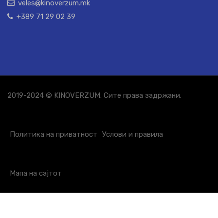
veles@kinoverzum.mk
+389 71 29 02 39
2019-2024 © KINOVERZUM. Сите права задржани.
Политика на приватност
Услови и правила
Мапа на сајтот