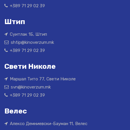
+389 71 29 02 39
Штип
Суитлак 1Б, Штип
shtip@kinoverzum.mk
+389 71 29 02 39
Свети Николе
Маршал Тито 77, Свети Николе
svn@kinoverzum.mk
+389 71 29 02 39
Велес
Алексо Демниевски-Бауман 11, Велес