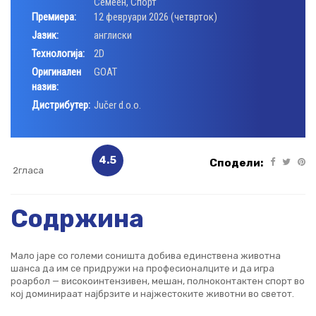
Семеен
,
Спорт
Премиера:
12 февруари 2026 (четврток)
Јазик:
англиски
Технологија:
2D
Оригинален
GOAT
назив:
Дистрибутер:
Jučer d.o.o.
4.5
Сподели:
2гласа
Содржина
Мало јаре со големи соништа добива единствена животна
шанса да им се придружи на професионалците и да игра
роарбол — високоинтензивен, мешан, полноконтактен спорт во
кој доминираат најбрзите и најжестоките животни во светот.