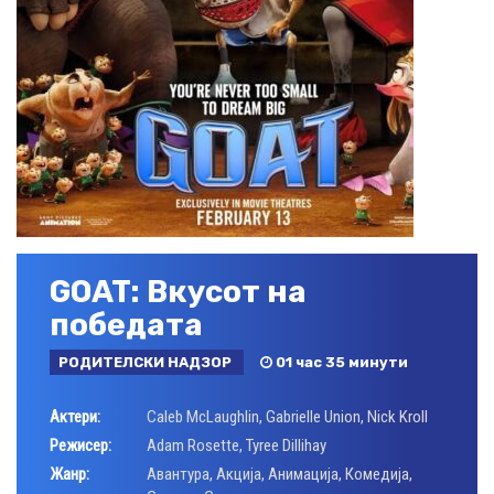
GOAT: Вкусот на
победата
РОДИТЕЛСКИ НАДЗОР
01 час 35 минути
Актери:
Caleb McLaughlin
,
Gabrielle Union
,
Nick Kroll
Режисер:
Adam Rosette
,
Tyree Dillihay
Жанр:
Авантура
,
Акција
,
Анимација
,
Комедија
,