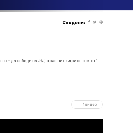
Сподели:
он – да победи на „Најстрашните игри во светот“.
1 видео