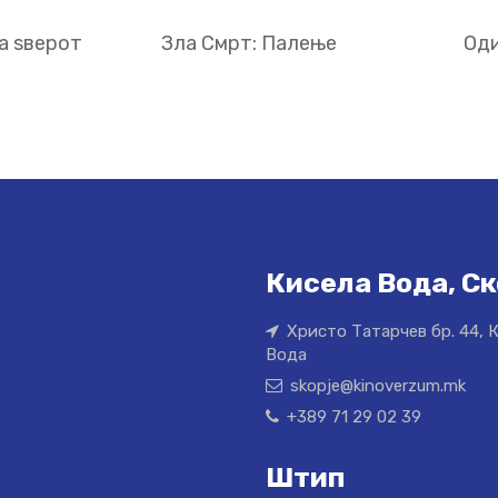
а ѕверот
Зла Смрт: Палење
Оди
Кисела Вода, Ск
Христо Татарчев бр. 44, 
Вода
skopje@kinoverzum.mk
+389 71 29 02 39
Штип