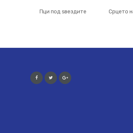
Пци под ѕвездите
Срцето н