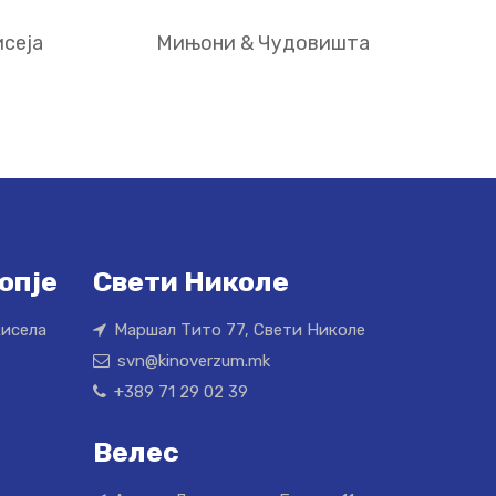
сеја
Мињони & Чудовишта
опје
Свети Николе
Кисела
Маршал Тито 77, Свети Николе
svn@kinoverzum.mk
+389 71 29 02 39
Велес