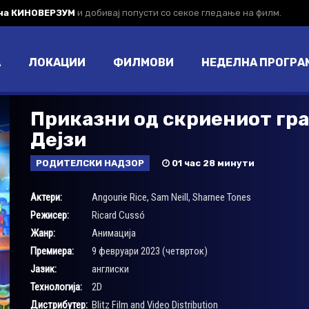
 на КИНОВЕРЗУМ
и добивај попусти со секое гледање на филм.
А
ЛОКАЦИИ
ФИЛМОВИ
НЕДЕЛНА ПРОГРА
Приказни од скриениот гр
Дејзи
РОДИТЕЛСКИ НАДЗОР
01 час 28 минути
Актери:
Angourie Rice
,
Sam Neill
,
Sharnee Tones
Режисер:
Ricard Cussó
Жанр:
Анимација
Премиера:
9 февруари 2023 (четврток)
Јазик:
англиски
Технологија:
2D
Дистрибутер:
Blitz Film and Video Distribution