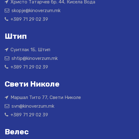
Христо Татарчев бр. 44, Кисела Вода
skopje@kinoverzum.mk
+389 71 29 02 39
Штип
Суитлак 1Б, Штип
shtip@kinoverzum.mk
+389 71 29 02 39
Свети Николе
Маршал Тито 77, Свети Николе
svn@kinoverzum.mk
+389 71 29 02 39
Велес