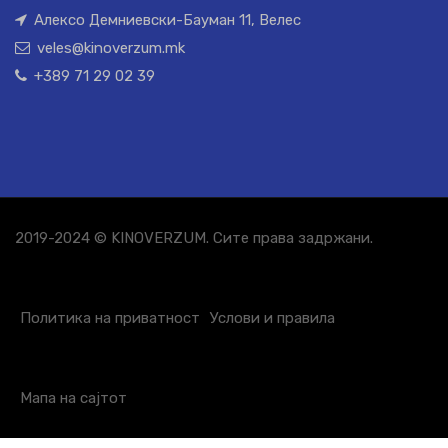
Алексо Демниевски-Бауман 11, Велес
veles@kinoverzum.mk
+389 71 29 02 39
2019-2024 © KINOVERZUM. Сите права задржани.
Политика на приватност
Услови и правила
Мапа на сајтот