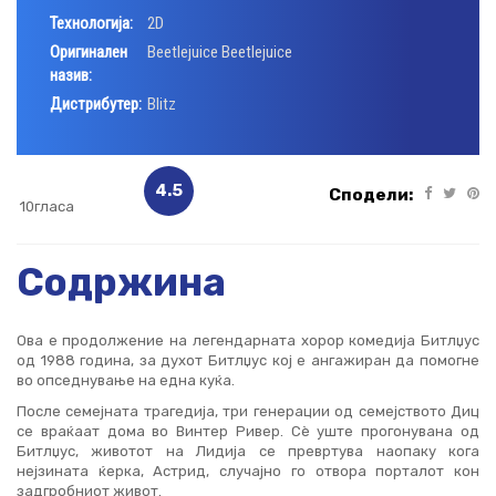
Технологија:
2D
Оригинален
Beetlejuice Beetlejuice
назив:
Дистрибутер:
Blitz
4.5
Сподели:
10гласа
Содржина
Ова е продолжение на легендарната хорор комедија Битлџус
од 1988 година, за духот Битлџус кој е ангажиран да помогне
во опседнување на една куќа.
После семејната трагедија, три генерации од семејството Диц
се враќаат дома во Винтер Ривер. Сè уште прогонувана од
Битлџус, животот на Лидија се превртува наопаку кога
нејзината ќерка, Астрид, случајно го отвора порталот кон
задгробниот живот.