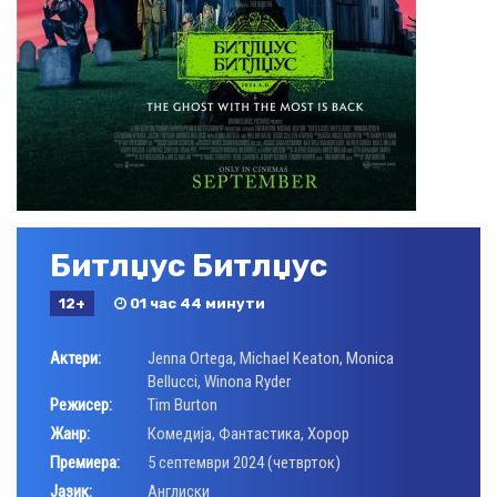
Битлџус Битлџус
12+
01 час 44 минути
Актери:
Jenna Ortega
,
Michael Keaton
,
Monica
Bellucci
,
Winona Ryder
Режисер:
Tim Burton
Жанр:
Комедија
,
Фантастика
,
Хорор
Премиера:
5 септември 2024 (четврток)
Јазик:
Aнглиски