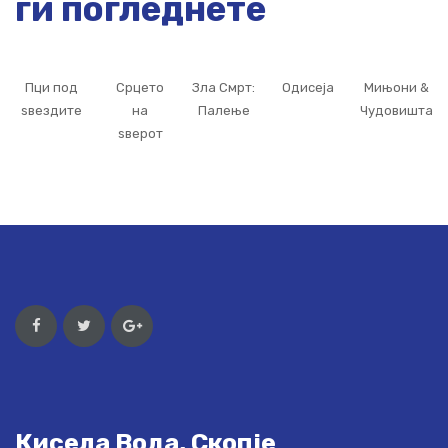
ги погледнете
Пци под
Срцето
Зла Смрт:
Одисеја
Мињони &
ѕвездите
на
Палење
Чудовишта
ѕверот
Кисела Вода, Скопје