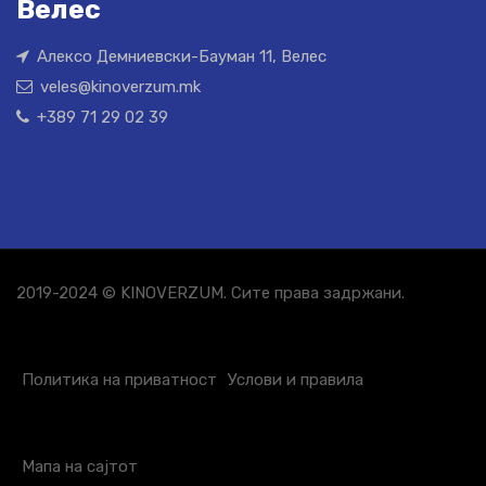
Велес
Алексо Демниевски-Бауман 11, Велес
veles@kinoverzum.mk
+389 71 29 02 39
2019-2024 © KINOVERZUM. Сите права задржани.
Политика на приватност
Услови и правила
Мапа на сајтот